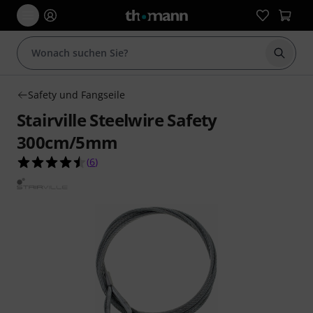
Suche 
Safety und Fangseile
Stairville Steelwire Safety
300cm/5mm
4.5 von 5 Sternen aus 6 Kundenbewertungen
(
6
)