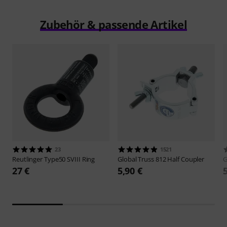
Zubehör & passende Artikel
23
1521
Reutlinger
Type50 SVIII Ring
Global Truss
812 Half Coupler
G
27 €
5,90 €