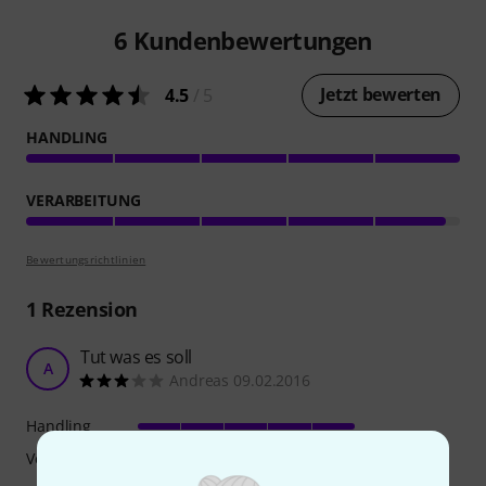
6
Kundenbewertungen
Jetzt bewerten
4.5
/ 5
HANDLING
VERARBEITUNG
Bewertungsrichtlinien
1
Rezension
Tut was es soll
A
Andreas 09.02.2016
Handling
Verarbeitung