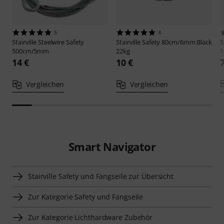
5
4
Stairville
Steelwire Safety
Stairville
Safety 80cm/6mm Black
S
500cm/5mm
22kg
1
14 €
10 €
Vergleichen
Vergleichen
Smart Navigator
Stairville Safety und Fangseile zur Übersicht
Zur Kategorie Safety und Fangseile
Zur Kategorie Lichthardware Zubehör