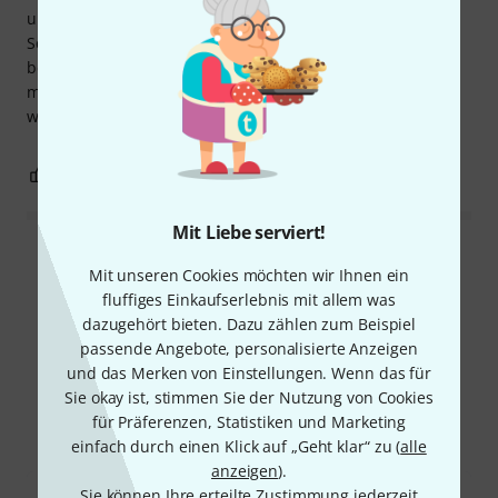
und ist das passende Seil zum Reutlinger Type50. Nur
Schade das die Zulassung fehlt. So kann man es nur
bedingt "offiziell" einsetzen. Ich hätte auch gerne etwas
mehr gezahlt und dafür ein Seil das bei einer möglicher
weise notwendigen TÜV Abnahme keine Probleme macht...
0
0
BEWERTUNG MELDEN
Mit Liebe serviert!
Alle Bewertungen lesen
Mit unseren Cookies möchten wir Ihnen ein
fluffiges Einkaufserlebnis mit allem was
dazugehört bieten. Dazu zählen zum Beispiel
passende Angebote, personalisierte Anzeigen
Schon gewusst?
und das Merken von Einstellungen. Wenn das für
Sie okay ist, stimmen Sie der Nutzung von Cookies
Alle
Downloads
für Präferenzen, Statistiken und Marketing
einfach durch einen Klick auf „Geht klar“ zu (
alle
anzeigen
).
Sie können Ihre erteilte Zustimmung jederzeit