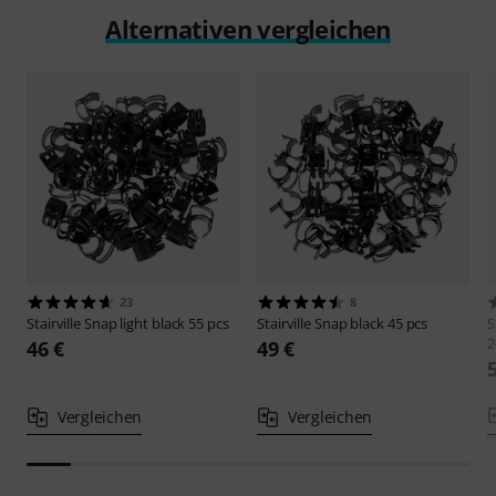
Alternativen vergleichen
23
8
Stairville
Snap light black 55 pcs
Stairville
Snap black 45 pcs
S
2
46 €
49 €
Vergleichen
Vergleichen