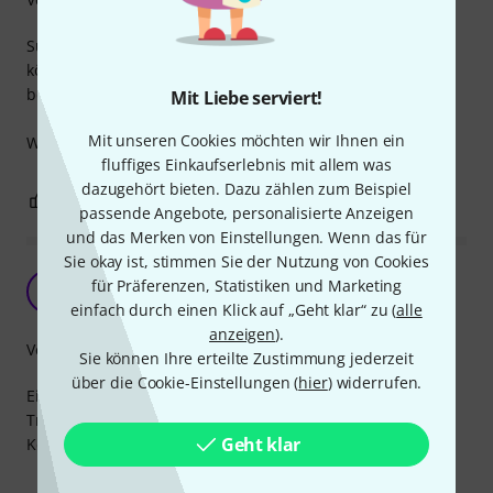
Super Idee und wirklich einfach zu benutzen. Endlich
können Kabel an Traversen schnell, einfach und sicher
befestigt werden ohne irgendwelches Klebeband usw.
Mit Liebe serviert!
Mit unseren Cookies möchten wir Ihnen ein
Wie lange die Teile durchhalten werden wir testen.
fluffiges Einkaufserlebnis mit allem was
dazugehört bieten. Dazu zählen zum Beispiel
0
0
BEWERTUNG MELDEN
passende Angebote, personalisierte Anzeigen
und das Merken von Einstellungen. Wenn das für
Sie okay ist, stimmen Sie der Nutzung von Cookies
Super Tool
für Präferenzen, Statistiken und Marketing
S
STORM-Eventtechnik 27.07.2017
einfach durch einen Klick auf „Geht klar“ zu (
alle
anzeigen
).
Verarbeitung
Sie können Ihre erteilte Zustimmung jederzeit
über die Cookie-Einstellungen (
hier
) widerrufen.
Ein klasse Tool, um das Kabelchaose auf und in der
Traverse zu bändigen!
Geht klar
Kein Aufbau mehr ohne!