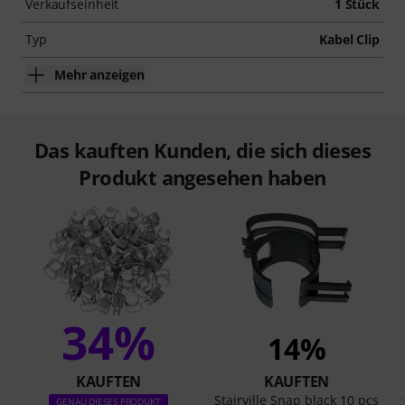
Verkaufseinheit
1 Stück
Typ
Kabel Clip
Mehr anzeigen
Das kauften Kunden, die sich dieses
Produkt angesehen haben
34%
14%
KAUFTEN
KAUFTEN
Stairville Snap black 10 pcs
S
GENAU DIESES PRODUKT