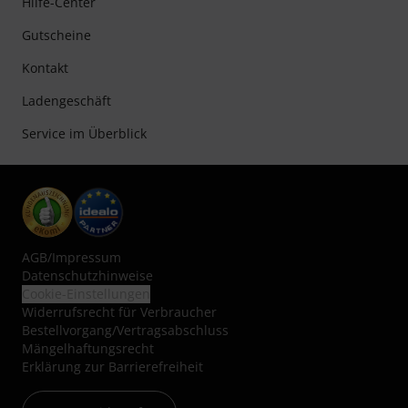
Hilfe-Center
Gutscheine
Kontakt
Ladengeschäft
Service im Überblick
AGB
/
Impressum
Datenschutzhinweise
Cookie-Einstellungen
Widerrufsrecht für Verbraucher
Bestellvorgang/Vertragsabschluss
Mängelhaftungsrecht
Erklärung zur Barrierefreiheit