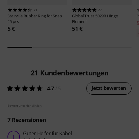
71
27
Stairville
Rubber Ring for Snap
Global Truss
5029R Hinge
25 pcs
Element
5 €
51 €
21
Kundenbewertungen
Jetzt bewerten
4.7
/ 5
Bewertungsrichtlinien
7
Rezensionen
Guter Helfer für Kabel
J