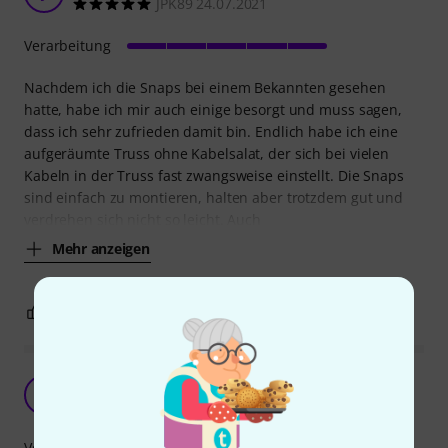
JPK89 24.07.2021
Verarbeitung
Nachdem ich die Snaps bei einem Bekannten gesehen
hatte, habe ich mir auch einige besorgt und muss sagen,
dass ich sehr zufrieden damit bin. Endlich habe ich eine
aufgeräumte Truss ohne Kabelsalat, der sich bei vielen
Kabeln in der Truss fast zwangsweise einstellt. Die Snaps
sind einfach zu montieren, halten aber trotzdem gut und
verdrehen sich nicht so leicht. Auch
Mehr anzeigen
0
0
BEWERTUNG MELDEN
Super Idee und einfache Handhabung
K
Kermit2007 30.06.2017
Verarbeitung