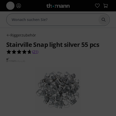
Suche 
Riggerzubehör
Stairville Snap light silver 55 pcs
4.7 von 5 Sternen aus 21 Kundenbewertungen
(
21
)