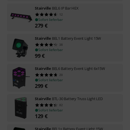
Stairville
BEL6 IP Bar HEX
12
Sofort lieferbar
279
€
Stairville
BEL1 Battery Event Light 15W
38
Sofort lieferbar
99
€
Stairville
BEL6 Battery Event Light 6x15W
20
Sofort lieferbar
299
€
Stairville
BTL-30 Battery Truss Light LED
82
Sofort lieferbar
129
€
Stairville
BEL1+ Battery Event Light 15W