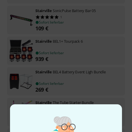
Stairville
SonicPulse Battery Bar 05
1
Sofort lieferbar
109
€
Stairville
BEL1+ Tourpack 6
Sofort lieferbar
939
€
Stairville
BEL4 Battery Event Ligh Bundle
Sofort lieferbar
269
€
Stairville
The Tube Starter Bundle
In 8–10 Wochen lieferbar
999
€