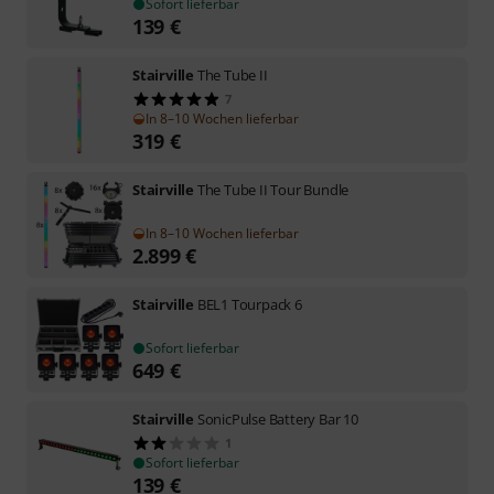
Sofort lieferbar
139
€
Stairville
The Tube II
7
In 8–10 Wochen lieferbar
319
€
Stairville
The Tube II Tour Bundle
In 8–10 Wochen lieferbar
2.899
€
Stairville
BEL1 Tourpack 6
Sofort lieferbar
649
€
Stairville
SonicPulse Battery Bar 10
1
Sofort lieferbar
139
€