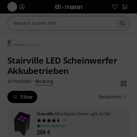
Suche 
Stairville LED Scheinwerfer
Akkubetrieben
Beratung
24
Produkte
·
Filter
Beliebtheit
Stairville
BEL4 Battery Event Light 4x15W
17
Sofort lieferbar
259
€