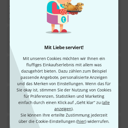
Stairville
The Tube I Tour Bundle
In 5–7 Wochen lieferbar
2.499
€
Stairville
BEL6 Battery Event Light Bund
Sofort lieferbar
Mit Liebe serviert!
311
€
Mit unseren Cookies möchten wir Ihnen ein
Stairville
BEL4 Battery Event Lig B-Stock
fluffiges Einkaufserlebnis mit allem was
dazugehört bieten. Dazu zählen zum Beispiel
Sofort lieferbar
239
€
passende Angebote, personalisierte Anzeigen
und das Merken von Einstellungen. Wenn das für
Sie okay ist, stimmen Sie der Nutzung von Cookies
Stairville
The Tube I B-Stock
für Präferenzen, Statistiken und Marketing
Sofort lieferbar
einfach durch einen Klick auf „Geht klar“ zu (
alle
222
€
anzeigen
).
Sie können Ihre erteilte Zustimmung jederzeit
Stairville
The Tube I Tour Bundle 2
über die Cookie-Einstellungen (
hier
) widerrufen.