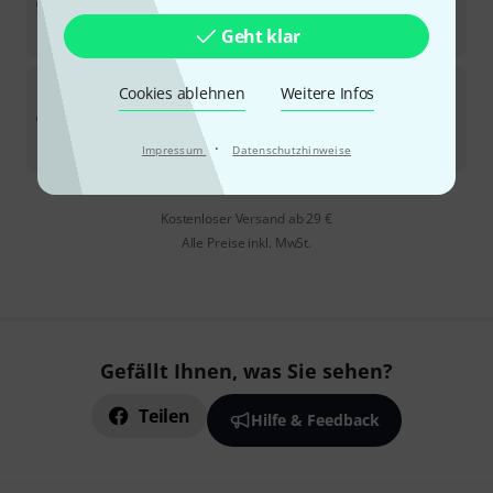
In 11–14 Wochen lieferbar
2.699
€
Geht klar
Stairville
The Tube II Tour Bundle 2
Cookies ablehnen
Weitere Infos
In 11–14 Wochen lieferbar
3.199
€
·
Impressum
Datenschutzhinweise
Kostenloser Versand ab 29 €
Alle Preise inkl. MwSt.
Gefällt Ihnen, was Sie sehen?
Teilen
Hilfe & Feedback