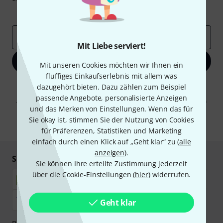
Inspirierende Beiträge
Deals
Thomann Insights
E-Mail-Adresse
*
Mit Liebe serviert!
Jetzt anmelden
Mit unseren Cookies möchten wir Ihnen ein
fluffiges Einkaufserlebnis mit allem was
Mit Klick auf „Jetzt anmelden“ stimmen Sie dem Erhalt von E-Mail-
dazugehört bieten. Dazu zählen zum Beispiel
Werbung und einer Messung des E-Mail-Nutzungsverhaltens zu. Die
passende Angebote, personalisierte Anzeigen
Abmeldung ist jederzeit möglich. Weitere Informationen finden Sie in
und das Merken von Einstellungen. Wenn das für
unseren
Datenschutzhinweisen
.
Sie okay ist, stimmen Sie der Nutzung von Cookies
* Pflichtfeld
für Präferenzen, Statistiken und Marketing
einfach durch einen Klick auf „Geht klar“ zu (
alle
anzeigen
).
Sicher einkaufen & bezahlen
Sie können Ihre erteilte Zustimmung jederzeit
über die Cookie-Einstellungen (
hier
) widerrufen.
Geht klar