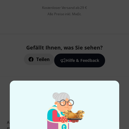
Kostenloser Versand ab 29 €
Alle Preise inkl. MwSt.
Gefällt Ihnen, was Sie sehen?
Teilen
Hilfe & Feedback
Thomann Newsletter
Abonniere den Thomann Newsletter und gewinne mit
etwas Glück einen von
50 Gutscheinen
über jeweils
50€
!