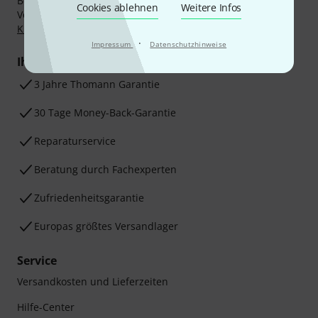
Bezahlen Sie vertraulich und sicher per Nachnahme,
Cookies ablehnen
Weitere Infos
Vorkasse, PayPal, Amazon Pay,
Klarna Sofort bezahlen
,
Klarna Ratenzahlung
oder Kreditkarte.
·
Impressum
Datenschutzhinweise
Ihre Vorteile
3 Jahre Thomann Garantie
30 Tage Money-Back-Garantie
Reparaturservice
Beratung durch Fachexperten
Zufriedenheitsgarantie
Europas größtes Versandlager
Service
Versandkosten und Lieferzeiten
Hilfe-Center