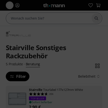
Suche 
Stairville Sonstiges
Rackzubehör
Beratung
5
Produkte
·
Filter
Beliebtheit
Stairville
Tourlabel 177x127mm White
494
TOP-SELLER
Sofort lieferbar
2,90
€