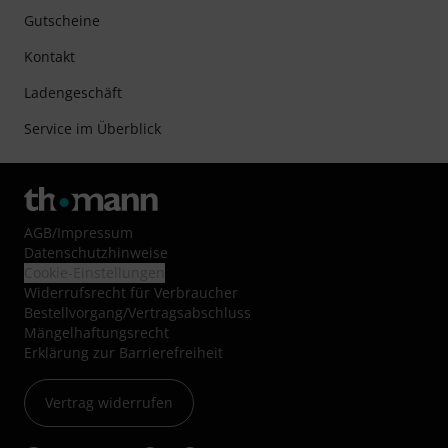
Gutscheine
Kontakt
Ladengeschäft
Service im Überblick
AGB
/
Impressum
Datenschutzhinweise
Cookie-Einstellungen
Widerrufsrecht für Verbraucher
Bestellvorgang/Vertragsabschluss
Mängelhaftungsrecht
Erklärung zur Barrierefreiheit
Vertrag widerrufen