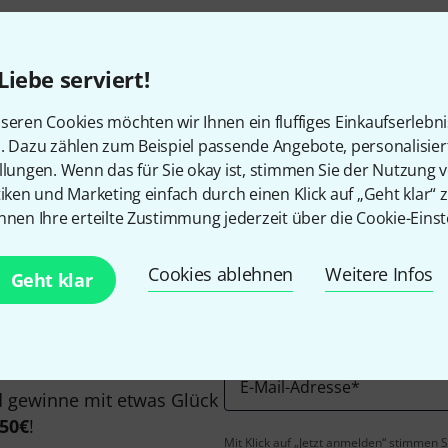
Liebe serviert!
seren Cookies möchten wir Ihnen ein fluffiges Einkaufserlebn
n. Dazu zählen zum Beispiel passende Angebote, personalisie
Gefällt Ihnen, was Sie sehen?
llungen. Wenn das für Sie okay ist, stimmen Sie der Nutzung 
tiken und Marketing einfach durch einen Klick auf „Geht klar“ z
nnen Ihre erteilte Zustimmung jederzeit über die Cookie-Einst
Teilen
Hilfe & Feedback
Cookies ablehnen
Weitere Infos
Geht klar
E-Mail-Adresse
*
 gewinne mit etwas Glück
50€
!
Mit Klick auf „Jetzt anmelden“ stimmen