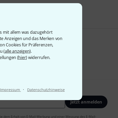
is mit allem was dazugehört
rte Anzeigen und das Merken von
von Cookies für Präferenzen,
u (
alle anzeigen
).
ellungen (
hier
) widerrufen.
·
Impressum
Datenschutzhinweise
Jetzt anmelden
 Sie dem Erhalt von E-Mail-Werbung und einer Messung des E-Mail-