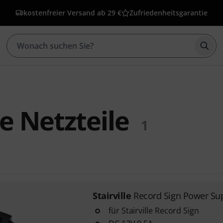
kostenfreier Versand ab 29 €
Zufriedenheitsgarantie
Such
le Netzteile
1
Stairville
Record Sign Power Su
für Stairville Record Sign