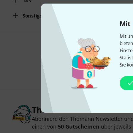
18 V
Sonstige Sekundärspannung
Mit 
Mit un
biete
Einste
Statis
Sie kö
Thomann Newsletter
Abonniere den Thomann Newsletter und
einen von
50 Gutscheinen
über jeweils