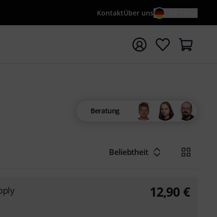
Kontakt
Über uns
DE / €
e mit Suchwort {searchTerm} starten
Beratung
Beliebtheit
12,90
€
pply