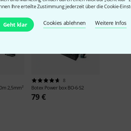
nnen Ihre erteilte Zustimmung jederzeit über die Cookie-Einst
Cookies ablehnen
Weitere Infos
Geht klar
8
 20m 2,5mm²
Botex
Power box BO-6-S2
79 €