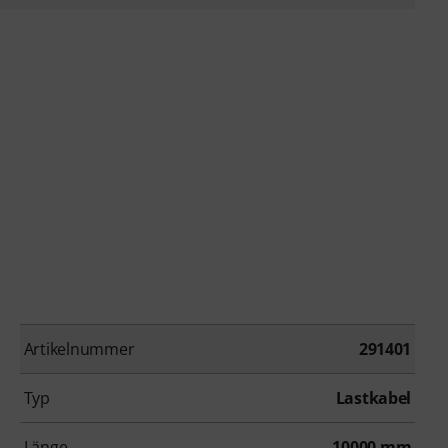
Artikelnummer
291401
Typ
Lastkabel
Länge
10000 mm