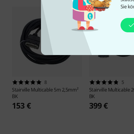
Sie kö
8
5
Stairville
Multicable 5m 2,5mm²
Stairville
Multicable
BK
BK
153 €
399 €