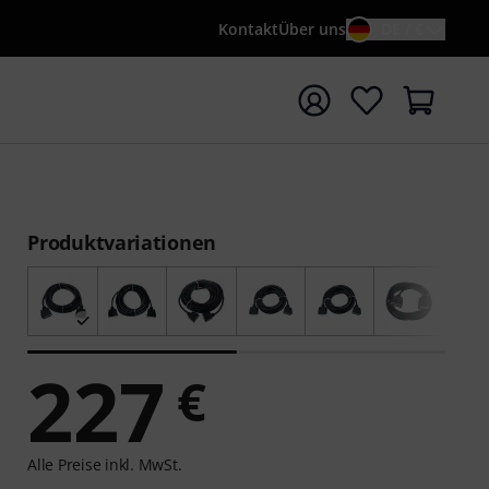
Kontakt
Über uns
DE / €
e mit Suchwort {searchTerm} starten
Produktvariationen
227
€
Alle Preise inkl. MwSt.