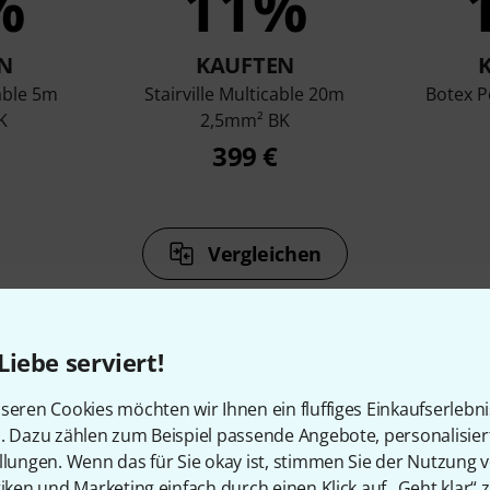
%
11%
N
KAUFTEN
cable 5m
Stairville Multicable 20m
Botex P
K
2,5mm² BK
399 €
Vergleichen
Liebe serviert!
seren Cookies möchten wir Ihnen ein fluffiges Einkaufserlebn
Zubehör & passende Artike
n. Dazu zählen zum Beispiel passende Angebote, personalisie
llungen. Wenn das für Sie okay ist, stimmen Sie der Nutzung 
tiken und Marketing einfach durch einen Klick auf „Geht klar“ z