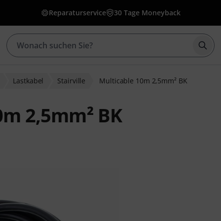
Reparaturservice
30 Tage Moneyback
Such
Lastkabel
Stairville
Multicable 10m 2,5mm² BK
 10m 2,5mm² BK
ewertungen