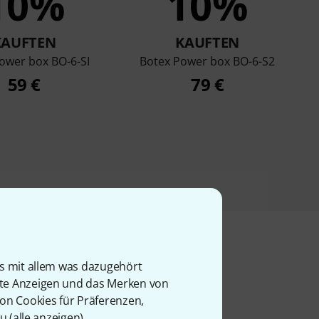
10%
10%
KAUFTEN
KAUFTEN
ower box BO-6-SI
Botex Power box BO-6-S2
59 €
79 €
is mit allem was dazugehört
l
rte Anzeigen und das Merken von
von Cookies für Präferenzen,
u (
alle anzeigen
).