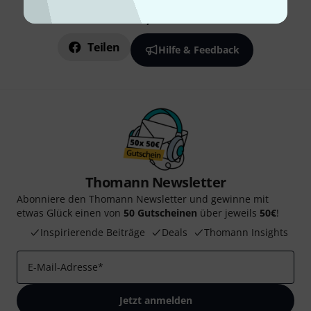
Gefällt Ihnen, was Sie sehen?
Teilen
Hilfe & Feedback
Thomann Newsletter
Abonniere den Thomann Newsletter und gewinne mit
etwas Glück einen von
50 Gutscheinen
über jeweils
50€
!
Inspirierende Beiträge
Deals
Thomann Insights
E-Mail-Adresse
*
Jetzt anmelden