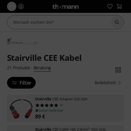
Suche 
Stairville CEE Kabel
Beratung
21
Produkte
·
Filter
Beliebtheit
Stairville
CEE Adapter 32A-63A
37
Sofort lieferbar
89
€
Stairville
CEE Cable 16A 2,5mm² 10m Grip