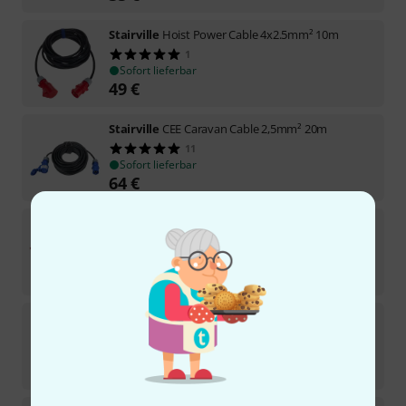
Stairville
Hoist Power Cable 4x2.5mm² 10m
1
Sofort lieferbar
49
€
Stairville
CEE Caravan Cable 2,5mm² 20m
11
Sofort lieferbar
64
€
Stairville
Hoist Power Cable 4x2.5mm² 15m
2
Sofort lieferbar
65
€
Stairville
CEE Cable 16A 2,5mm² 5m Grip
17
Sofort lieferbar
41
€