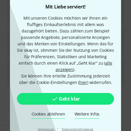
Stairville
CEE Cable 16A 2,5mm² 15m Grip
Mit Liebe serviert!
13
Sofort lieferbar
Mit unseren Cookies möchten wir Ihnen ein
89
€
fluffiges Einkaufserlebnis mit allem was
dazugehört bieten. Dazu zählen zum Beispiel
Stairville
CEE Caravan Cable 2,5mm² 5m
passende Angebote, personalisierte Anzeigen
4
und das Merken von Einstellungen. Wenn das für
Sofort lieferbar
29
€
Sie okay ist, stimmen Sie der Nutzung von Cookies
für Präferenzen, Statistiken und Marketing
Stairville
Hoist Power Cable 4x2.5mm² 5m
einfach durch einen Klick auf „Geht klar“ zu (
alle
anzeigen
).
Sofort lieferbar
Sie können Ihre erteilte Zustimmung jederzeit
38
€
über die Cookie-Einstellungen (
hier
) widerrufen.
Geht klar
Kostenloser Versand ab 29 €
Alle Preise inkl. MwSt.
Cookies ablehnen
Weitere Infos
·
Impressum
Datenschutzhinweise