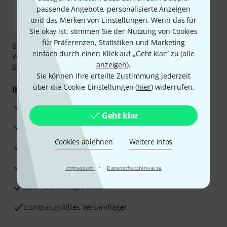
passende Angebote, personalisierte Anzeigen
und das Merken von Einstellungen. Wenn das für
Sie okay ist, stimmen Sie der Nutzung von Cookies
für Präferenzen, Statistiken und Marketing
Bezahlen Sie vertraulich und sicher per Nachnahme,
einfach durch einen Klick auf „Geht klar“ zu (
alle
Vorkasse, PayPal, Amazon Pay,
Klarna Sofort bezahlen
,
anzeigen
).
Klarna Ratenzahlung
oder Kreditkarte.
Sie können Ihre erteilte Zustimmung jederzeit
über die Cookie-Einstellungen (
hier
) widerrufen.
Ihre Vorteile
3 Jahre Thomann Garantie
Geht klar
30 Tage Money-Back-Garantie
Cookies ablehnen
Weitere Infos
Reparaturservice
Beratung durch Fachexperten
·
Impressum
Datenschutzhinweise
Zufriedenheitsgarantie
Europas größtes Versandlager