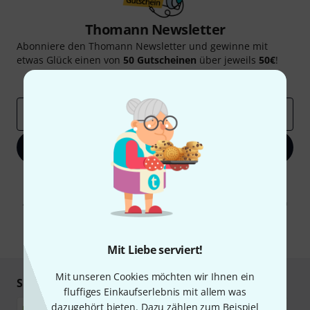
Thomann Newsletter
Abonniere den Thomann Newsletter und gewinne mit
etwas Glück einen von
50 Gutscheinen
über jeweils
50€
!
Inspirierende Beiträge
Deals
Thomann Insights
E-Mail-Adresse
*
Jetzt anmelden
Mit Klick auf „Jetzt anmelden“ stimmen Sie dem Erhalt von E-Mail-
Werbung und einer Messung des E-Mail-Nutzungsverhaltens zu. Die
Abmeldung ist jederzeit möglich. Weitere Informationen finden Sie in
unseren
Datenschutzhinweisen
.
* Pflichtfeld
Mit Liebe serviert!
Mit unseren Cookies möchten wir Ihnen ein
Sicher einkaufen & bezahlen
fluffiges Einkaufserlebnis mit allem was
dazugehört bieten. Dazu zählen zum Beispiel