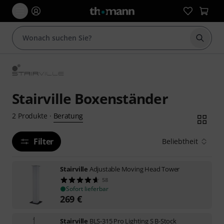
Suche 
Stairville Boxenständer
Beratung
2
Produkte
·
Filter
Beliebtheit
Stairville
Adjustable Moving Head Tower
58
Sofort lieferbar
269
€
Stairville
BLS-315 Pro Lighting S B-Stock