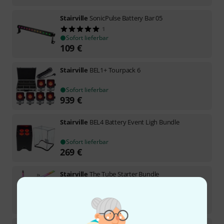
Stairville
SonicPulse Battery Bar 05
1
Sofort lieferbar
109
€
Stairville
BEL1+ Tourpack 6
Sofort lieferbar
939
€
Stairville
BEL4 Battery Event Ligh Bundle
Sofort lieferbar
269
€
Stairville
The Tube Starter Bundle
In 8–10 Wochen lieferbar
999
€