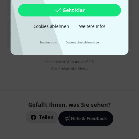
In 11–14 Wochen lieferbar
2.699
€
Geht klar
Stairville
The Tube II Tour Bundle 2
Cookies ablehnen
Weitere Infos
In 11–14 Wochen lieferbar
3.199
€
·
Impressum
Datenschutzhinweise
Kostenloser Versand ab 29 €
Alle Preise inkl. MwSt.
Gefällt Ihnen, was Sie sehen?
Teilen
Hilfe & Feedback