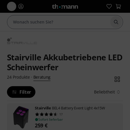
Suche 
Stairville Akkubetriebene LED
Scheinwerfer
Beratung
24
Produkte
·
Filter
Beliebtheit
Stairville
BEL4 Battery Event Light 4x15W
17
Sofort lieferbar
259
€