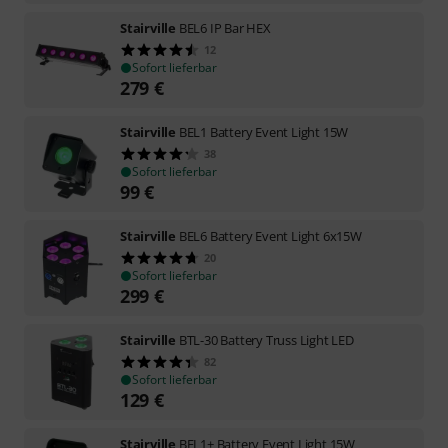
Stairville
BEL6 IP Bar HEX
12
Sofort lieferbar
279
€
Stairville
BEL1 Battery Event Light 15W
38
Sofort lieferbar
99
€
Stairville
BEL6 Battery Event Light 6x15W
20
Sofort lieferbar
299
€
Stairville
BTL-30 Battery Truss Light LED
82
Sofort lieferbar
129
€
Stairville
BEL1+ Battery Event Light 15W