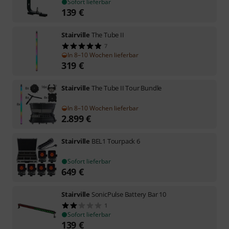
Sofort lieferbar
139
€
Stairville
The Tube II
7
In 8–10 Wochen lieferbar
319
€
Stairville
The Tube II Tour Bundle
In 8–10 Wochen lieferbar
2.899
€
Stairville
BEL1 Tourpack 6
Sofort lieferbar
649
€
Stairville
SonicPulse Battery Bar 10
1
Sofort lieferbar
139
€