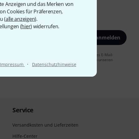
rte Anzeigen und das Merken von
von Cookies für Präferenzen,
u (
alle anzeigen
).
ellungen (
hier
) widerrufen.
Jetzt anmelden
 Sie dem Erhalt von E-Mail-Werbung und einer Messung des E-Mail-
t jederzeit möglich. Weitere Informationen finden Sie in unseren
·
Impressum
Datenschutzhinweise
Service
Versandkosten und Lieferzeiten
Hilfe-Center