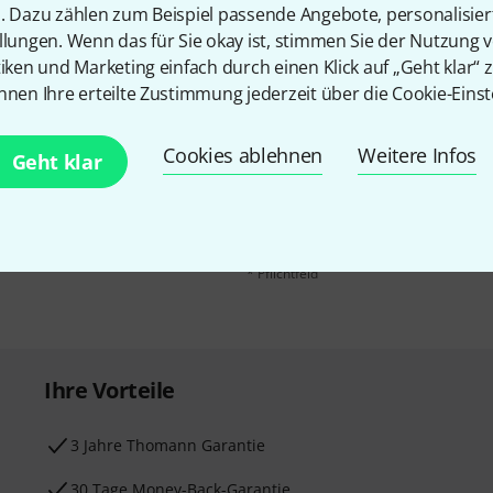
n. Dazu zählen zum Beispiel passende Angebote, personalisie
llungen. Wenn das für Sie okay ist, stimmen Sie der Nutzung 
tiken und Marketing einfach durch einen Klick auf „Geht klar“ z
nnen Ihre erteilte Zustimmung jederzeit über die Cookie-Einst
E-Mail-Adresse
*
 gewinne mit etwas Glück
Cookies ablehnen
Weitere Infos
Geht klar
50€
!
Mit Klick auf „Jetzt anmelden“ stimmen
Nutzungsverhaltens zu. Die Abmeldung is
Datenschutzhinweisen
.
* Pflichtfeld
Ihre Vorteile
3 Jahre Thomann Garantie
30 Tage Money-Back-Garantie