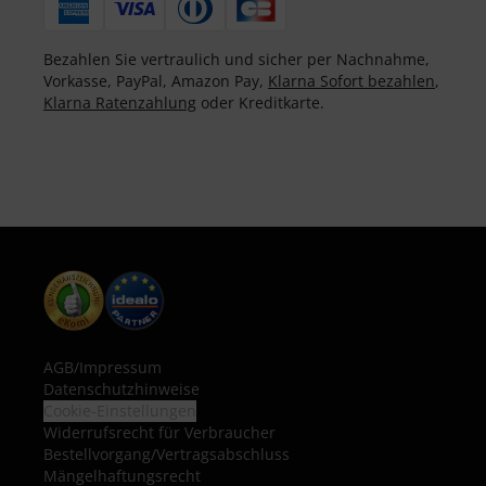
Bezahlen Sie vertraulich und sicher per Nachnahme,
Vorkasse, PayPal, Amazon Pay,
Klarna Sofort bezahlen
,
Klarna Ratenzahlung
oder Kreditkarte.
AGB
/
Impressum
Datenschutzhinweise
Cookie-Einstellungen
Widerrufsrecht für Verbraucher
Bestellvorgang/Vertragsabschluss
Mängelhaftungsrecht