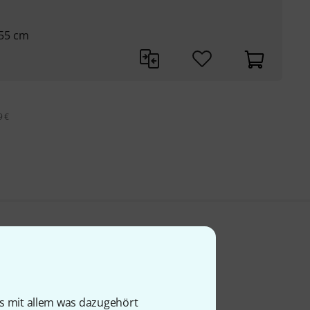
55 cm
9 €
is mit allem was dazugehört