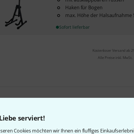
Haken für Bogen
max. Höhe der Halsaufnahme 
Sofort lieferbar
Kostenloser Versand ab 2
Alle Preise inkl. MwSt.
Gefällt Ihnen, was Sie sehen?
Liebe serviert!
Teilen
Hilfe & Feedback
seren Cookies möchten wir Ihnen ein fluffiges Einkaufserlebn