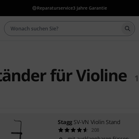
Reparaturservice
3 Jahre Garantie
Such
tänder für Violine
1
Stagg
SV-VN Violin Stand
208
mit ausklappbaren Füssen