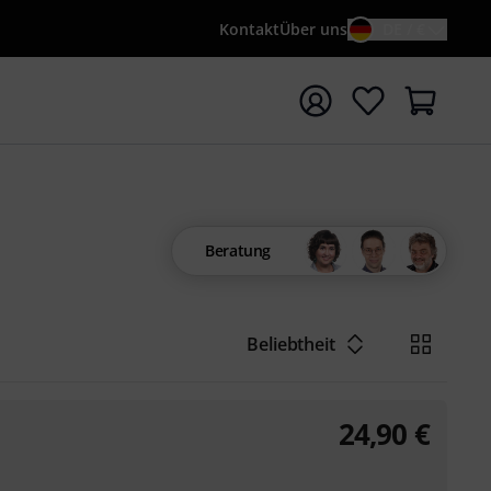
Kontakt
Über uns
DE / €
e mit Suchwort {searchTerm} starten
Beratung
Beliebtheit
24,90
€