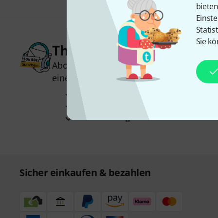
biete
Einste
Statis
Sie kö
Thomann Newsletter
Abonniere den Thomann Newsletter und
einen von
50 Gutscheinen
über jeweils
Inspirierende Beiträge
Deals
Thomann Insights
Sicher einkaufen & bezahlen