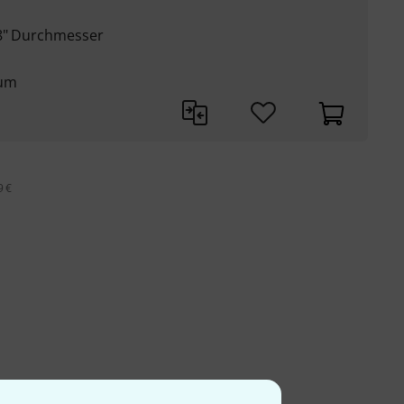
38" Durchmesser
ium
9 €