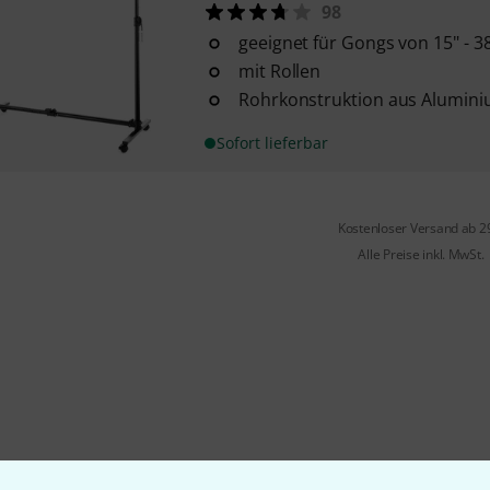
98
geeignet für Gongs von 15" - 
mit Rollen
Rohrkonstruktion aus Alumin
Sofort lieferbar
Kostenloser Versand ab 2
Alle Preise inkl. MwSt.