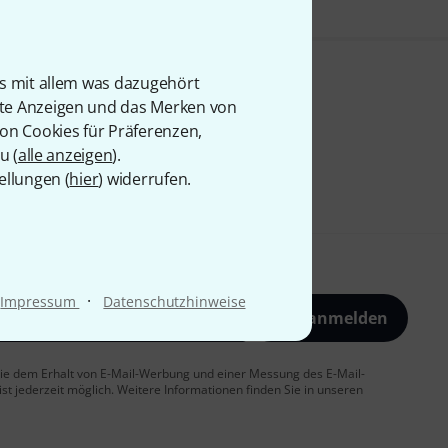
is mit allem was dazugehört
rte Anzeigen und das Merken von
von Cookies für Präferenzen,
u (
alle anzeigen
).
ellungen (
hier
) widerrufen.
·
Impressum
Datenschutzhinweise
Jetzt anmelden
 Sie dem Erhalt von E-Mail-Werbung und einer Messung des E-Mail-
t jederzeit möglich. Weitere Informationen finden Sie in unseren