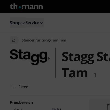
Shop
Service
Ständer für Gong/Tam Tam
Stagg S
Tam
1
Filter
Preisbereich
Von (€)
Bis (€)