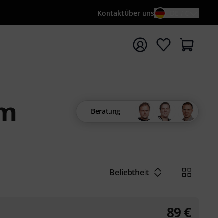
Kontakt
Über uns
DE / €
e mit Suchwort {searchTerm} starten
am
Beratung
Beliebtheit
89
€