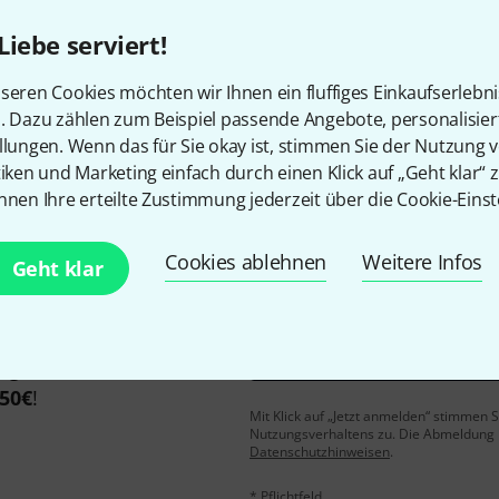
Liebe serviert!
seren Cookies möchten wir Ihnen ein fluffiges Einkaufserlebn
Gefällt Ihnen, was Sie sehen?
n. Dazu zählen zum Beispiel passende Angebote, personalisie
llungen. Wenn das für Sie okay ist, stimmen Sie der Nutzung 
Teilen
Hilfe & Feedback
tiken und Marketing einfach durch einen Klick auf „Geht klar“ z
nnen Ihre erteilte Zustimmung jederzeit über die Cookie-Einst
Cookies ablehnen
Weitere Infos
Geht klar
E-Mail-Adresse
*
 gewinne mit etwas Glück
50€
!
Mit Klick auf „Jetzt anmelden“ stimmen
Nutzungsverhaltens zu. Die Abmeldung is
Datenschutzhinweisen
.
* Pflichtfeld