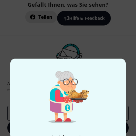
Gefällt Ihnen, was Sie sehen?
Teilen
Hilfe & Feedback
Thomann Newsletter
Abonniere den Thomann Newsletter und gewinne mit
etwas Glück einen von
50 Gutscheinen
über jeweils
50€
!
Inspirierende Beiträge
Deals
Thomann Insights
E-Mail-Adresse
*
Jetzt anmelden