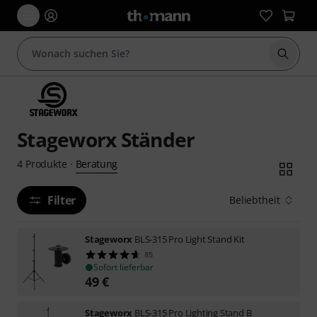
Suche 
Stageworx Ständer
Beratung
4
Produkte
·
Filter
Beliebtheit
Stageworx
BLS-315 Pro Light Stand Kit
85
Sofort lieferbar
49
€
Stageworx
BLS-315 Pro Lighting Stand B