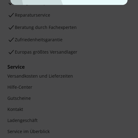
30 Tage Money-Back-Garantie
Reparaturservice
Beratung durch Fachexperten
Zufriedenheitsgarantie
Europas größtes Versandlager
Service
Versandkosten und Lieferzeiten
Hilfe-Center
Gutscheine
Kontakt
Ladengeschäft
Service im Überblick