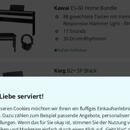
Kawai
ES-60 Home Bundle
88 gewichtete Tasten mit Ha
Responsive Hammer Light - R
17 Sounds
30 Drum-Rhythmen
Sofort lieferbar
Korg
B2+ SP Black
88 Tasten mit Hammermechan
3 Anschlagdynamikkurven: leic
12 Klänge inkl. 2 aufwändig g
Liebe serviert!
Konzertflügeln aus italienisch
Fertigung ...
seren Cookies möchten wir Ihnen ein fluffiges Einkaufserlebn
n. Dazu zählen zum Beispiel passende Angebote, personalisie
Sofort lieferbar
llungen. Wenn das für Sie okay ist, stimmen Sie der Nutzung 
tiken und Marketing einfach durch einen Klick auf „Geht klar“ z