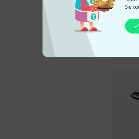
Sie kö