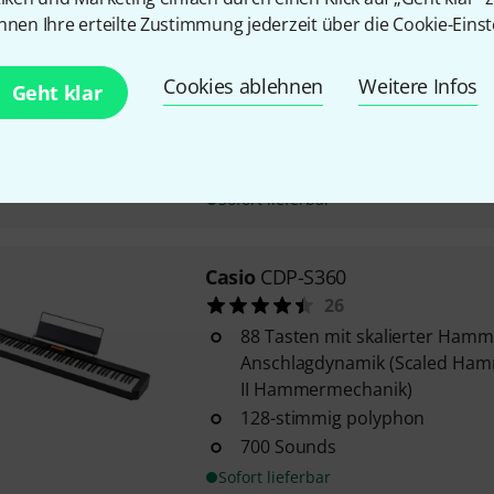
nnen Ihre erteilte Zustimmung jederzeit über die Cookie-Einst
Casio
CDP-S160 BK
6
Cookies ablehnen
88 Tasten mit skalierter Ham
Weitere Infos
Geht klar
Hammer Action Keyboard II 
64-stimmig polyphon
10 Sounds
Sofort lieferbar
Casio
CDP-S360
26
88 Tasten mit skalierter Ham
Anschlagdynamik (Scaled Ham
II Hammermechanik)
128-stimmig polyphon
700 Sounds
Sofort lieferbar