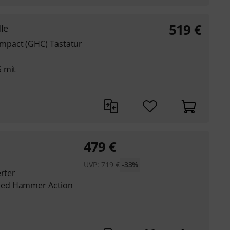
519
€
le
pact (GHC) Tastatur
 mit
479
€
UVP:
719
€
-33%
erter
led Hammer Action