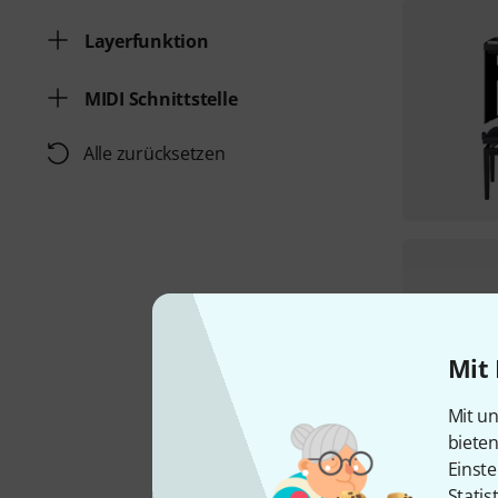
Layerfunktion
MIDI Schnittstelle
Alle zurücksetzen
Mit 
Mit un
biete
Einste
Statis