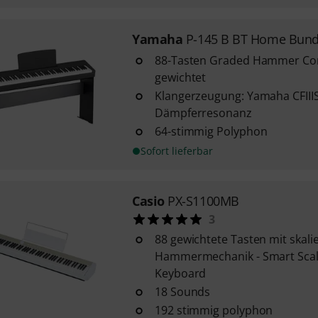
Yamaha
P-145 B BT Home Bund
88-Tasten Graded Hammer Com
gewichtet
Klangerzeugung: Yamaha CFIIIS
Dämpferresonanz
64-stimmig Polyphon
Sofort lieferbar
Casio
PX-S1100MB
3
88 gewichtete Tasten mit skali
Hammermechanik - Smart Sca
Keyboard
18 Sounds
192 stimmig polyphon