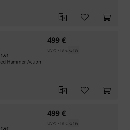
499
€
UVP:
719
€
-31%
erter
led Hammer Action
499
€
UVP:
719
€
-31%
erter