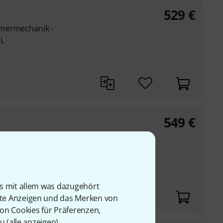
529
€
mmermechanik -
HL
549
€
ik
ht, normal, schwer
esampelten
er und deutscher
is mit allem was dazugehört
rte Anzeigen und das Merken von
von Cookies für Präferenzen,
u (
alle anzeigen
).