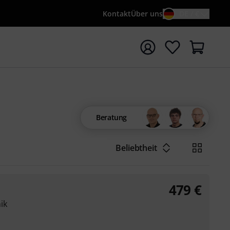
Kontakt
Über uns
DE / €
e mit Suchwort {searchTerm} starten
Beratung
Beliebtheit
479
€
ik