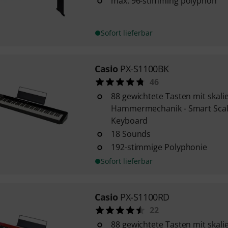
max. 96-stimming polyphon
Sofort lieferbar
Casio
PX-S1100BK
46
88 gewichtete Tasten mit skali
Hammermechanik - Smart Sca
Keyboard
18 Sounds
192-stimmige Polyphonie
Sofort lieferbar
Casio
PX-S1100RD
22
88 gewichtete Tasten mit skali