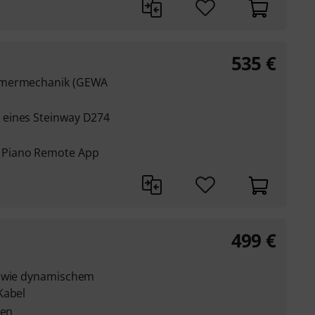
535
€
ammermechanik (GEWA
 eines Steinway D274
 Piano Remote App
499
€
sowie dynamischem
Kabel
gen