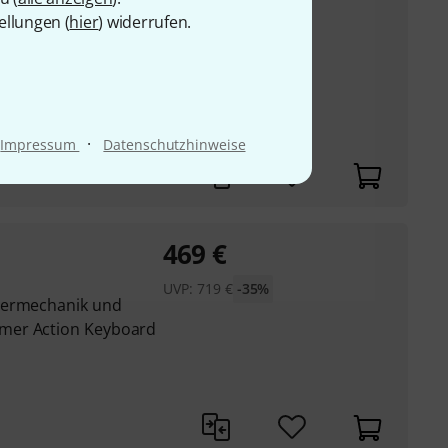
529
€
ellungen (
hier
) widerrufen.
UVP:
649
€
-18%
mermechanik (Scaled
Hammermechanik)
·
Impressum
Datenschutzhinweise
469
€
UVP:
719
€
-35%
mermechanik und
mer Action Keyboard