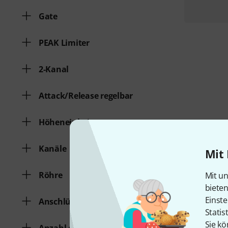
Gate
PEAK Limiter
2-Kanal
Attack/Release regelbar
Höheneinheiten
Kanäle
Mit 
Röhre
Mit un
biete
Einste
Anschlüsse
Statis
Sie kö