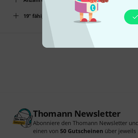
Anzahl der Bänder
19" fähig
Thomann Newsletter
Abonniere den Thomann Newsletter und
einen von
50 Gutscheinen
über jeweils