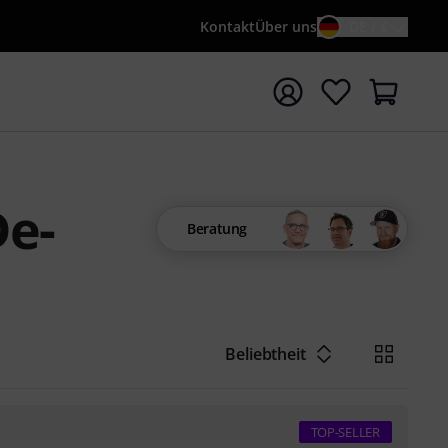
Kontakt
Über uns
DE / €
e mit Suchwort {searchTerm} starten
e-
Beratung
Beliebtheit
TOP-SELLER