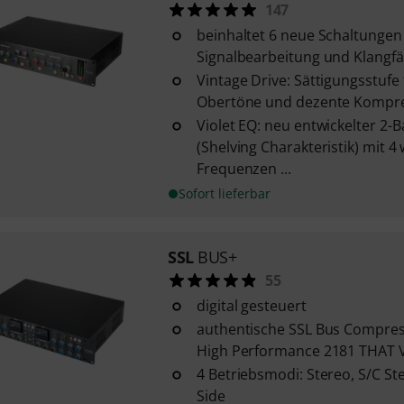
147
beinhaltet 6 neue Schaltungen
Signalbearbeitung und Klangf
Vintage Drive: Sättigungsstuf
Obertöne und dezente Kompr
Violet EQ: neu entwickelter 2-
(Shelving Charakteristik) mit 
Frequenzen ...
Sofort lieferbar
SSL
BUS+
55
digital gesteuert
authentische SSL Bus Compres
High Performance 2181 THAT 
4 Betriebsmodi: Stereo, S/C St
Side