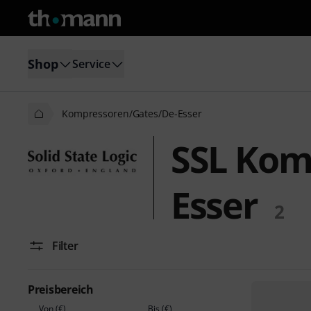
Shop
Service
Kompressoren/Gates/De-Esser
SSL Kom
Esser
2
Filter
Preisbereich
Von (€)
Bis (€)