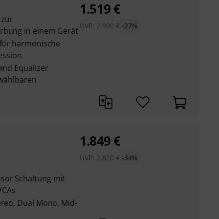
1.519
€
 zur
UVP:
2.090
€
-27%
ärbung in einem Gerät
e für harmonische
ession
Band Equalizer
4 wählbaren
1.849
€
UVP:
2.820
€
-34%
sor Schaltung mit
VCAs
ereo, Dual Mono, Mid-