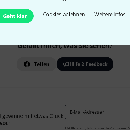
Cookies ablehnen
Weitere Infos
Geht klar
Gefällt Ihnen, was Sie sehen?
Teilen
Hilfe & Feedback
E-Mail-Adresse
*
 gewinne mit etwas Glück
50€
!
Mit Klick auf „Jetzt anmelden“ stimmen