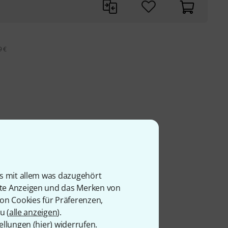
9 €
is mit allem was dazugehört
rte Anzeigen und das Merken von
von Cookies für Präferenzen,
u (
alle anzeigen
).
ellungen (
hier
) widerrufen.