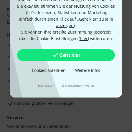
Sie okay ist, stimmen Sie der Nutzung von Cookies
Bezahlen Sie vertraulich und sicher per Nachnahme,
für Präferenzen, Statistiken und Marketing
Vorkasse, PayPal, Amazon Pay,
Klarna Sofort bezahlen
,
einfach durch einen Klick auf „Geht klar“ zu (
alle
Klarna Ratenzahlung
oder Kreditkarte.
anzeigen
).
Sie können Ihre erteilte Zustimmung jederzeit
Ihre Vorteile
über die Cookie-Einstellungen (
hier
) widerrufen.
3 Jahre Thomann Garantie
Geht klar
30 Tage Money-Back-Garantie
Reparaturservice
Cookies ablehnen
Weitere Infos
Beratung durch Fachexperten
·
Impressum
Datenschutzhinweise
Zufriedenheitsgarantie
Europas größtes Versandlager
Service
Versandkosten und Lieferzeiten