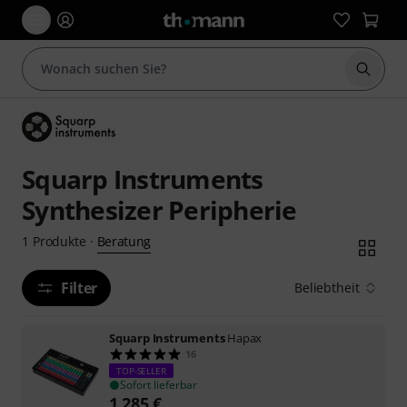
Suche 
Squarp Instruments
Synthesizer Peripherie
Beratung
1
Produkte
·
Filter
Beliebtheit
Squarp Instruments
Hapax
16
TOP-SELLER
Sofort lieferbar
1.285
€