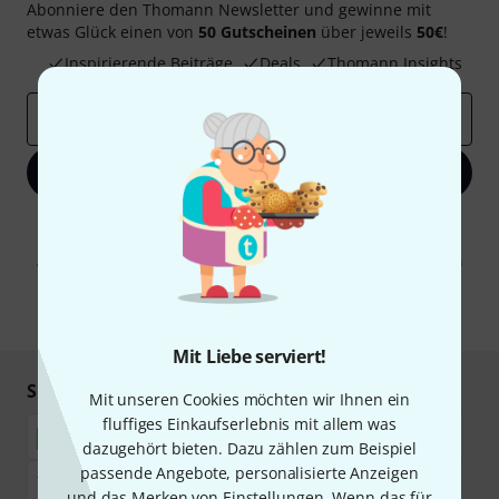
Abonniere den Thomann Newsletter und gewinne mit
etwas Glück einen von
50 Gutscheinen
über jeweils
50€
!
Inspirierende Beiträge
Deals
Thomann Insights
E-Mail-Adresse
*
Jetzt anmelden
Mit Klick auf „Jetzt anmelden“ stimmen Sie dem Erhalt von E-Mail-
Werbung und einer Messung des E-Mail-Nutzungsverhaltens zu. Die
Abmeldung ist jederzeit möglich. Weitere Informationen finden Sie in
unseren
Datenschutzhinweisen
.
* Pflichtfeld
Mit Liebe serviert!
Sicher einkaufen & bezahlen
Mit unseren Cookies möchten wir Ihnen ein
fluffiges Einkaufserlebnis mit allem was
dazugehört bieten. Dazu zählen zum Beispiel
passende Angebote, personalisierte Anzeigen
und das Merken von Einstellungen. Wenn das für