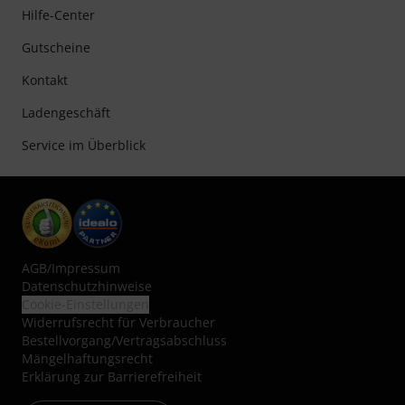
Hilfe-Center
Gutscheine
Kontakt
Ladengeschäft
Service im Überblick
AGB
/
Impressum
Datenschutzhinweise
Cookie-Einstellungen
Widerrufsrecht für Verbraucher
Bestellvorgang/Vertragsabschluss
Mängelhaftungsrecht
Erklärung zur Barrierefreiheit