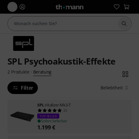
Suche 
SPL Psychoakustik-Effekte
Beratung
2
Produkte
·
Filter
Beliebtheit
SPL
Vitalizer Mk3-T
23
TOP-SELLER
Sofort lieferbar
1.199
€