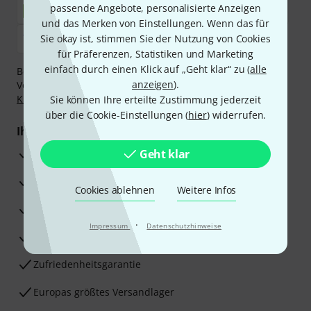
passende Angebote, personalisierte Anzeigen
und das Merken von Einstellungen. Wenn das für
Sie okay ist, stimmen Sie der Nutzung von Cookies
für Präferenzen, Statistiken und Marketing
einfach durch einen Klick auf „Geht klar“ zu (
alle
Bezahlen Sie vertraulich und sicher per Nachnahme,
anzeigen
).
Vorkasse, PayPal, Amazon Pay,
Klarna Sofort bezahlen
,
Klarna Ratenzahlung
oder Kreditkarte.
Sie können Ihre erteilte Zustimmung jederzeit
über die Cookie-Einstellungen (
hier
) widerrufen.
Ihre Vorteile
3 Jahre Thomann Garantie
Geht klar
30 Tage Money-Back-Garantie
Cookies ablehnen
Weitere Infos
Reparaturservice
·
Impressum
Datenschutzhinweise
Beratung durch Fachexperten
Zufriedenheitsgarantie
Europas größtes Versandlager