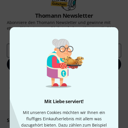
Thomann Newsletter
Abonniere den Thomann Newsletter und gewinne mit
etwas Glück einen von
50 Gutscheinen
über jeweils
50€
!
Inspirierende Beiträge
Deals
Thomann Insights
E-Mail-Adresse
*
Jetzt anmelden
Mit Klick auf „Jetzt anmelden“ stimmen Sie dem Erhalt von E-Mail-
Werbung und einer Messung des E-Mail-Nutzungsverhaltens zu. Die
Abmeldung ist jederzeit möglich. Weitere Informationen finden Sie in
unseren
Datenschutzhinweisen
.
Mit Liebe serviert!
* Pflichtfeld
Mit unseren Cookies möchten wir Ihnen ein
fluffiges Einkaufserlebnis mit allem was
Sicher einkaufen & bezahlen
dazugehört bieten. Dazu zählen zum Beispiel