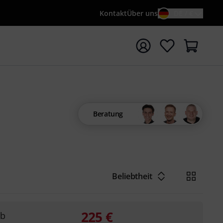
Kontakt
Über uns
DE / €
e mit Suchwort {searchTerm} starten
Beratung
Beliebtheit
225
€
rb