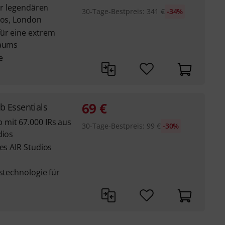
der legendären
30-Tage-Bestpreis
:
341
€
-34%
ios, London
ür eine extrem
Raums
e
69
€
b Essentials
mit 67.000 IRs aus
30-Tage-Bestpreis
:
99
€
-30%
dios
es AIR Studios
gstechnologie für