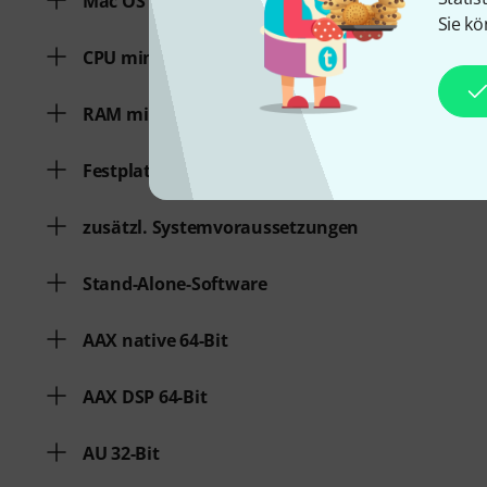
Mac OS (64 Bit)
Sie kö
CPU min.
RAM min.
Festplattenspeicher min.
zusätzl. Systemvoraussetzungen
Stand-Alone-Software
AAX native 64-Bit
AAX DSP 64-Bit
AU 32-Bit