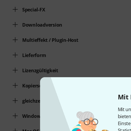
Special-FX
Downloadversion
Multieffekt / Plugin-Host
Lieferform
Lizenzgültigkeit
Kopierschutz
Mit 
gleichzeitige Freischaltungen
Mit un
Windows
biete
Einste
Statis