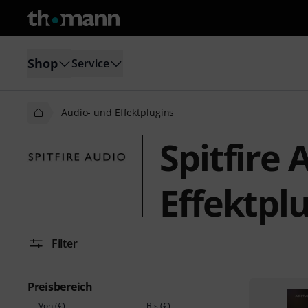
Shop
Service
Audio- und Effektplugins
Spitfire
Effektpl
Filter
Preisbereich
Von (€)
Bis (€)