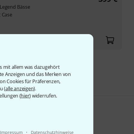
 Legend Bässe
t Case
n
9 €
is mit allem was dazugehört
rte Anzeigen und das Merken von
von Cookies für Präferenzen,
u (
alle anzeigen
).
ellungen (
hier
) widerrufen.
·
Impressum
Datenschutzhinweise