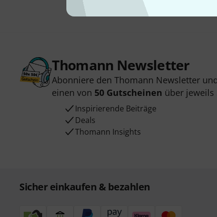
Thomann Newsletter
Abonniere den Thomann Newsletter und
einen von
50 Gutscheinen
über jeweils
Inspirierende Beiträge
Deals
Thomann Insights
Sicher einkaufen & bezahlen