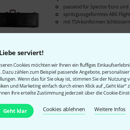
passend für Spector Euro und
spritzgussgeformtes ABS Fligh
mit TSA-konformen Schlösser
In 11–14 Wochen lieferbar
Liebe serviert!
Kostenloser Versand ab 2
seren Cookies möchten wir Ihnen ein fluffiges Einkaufserlebn
Alle Preise inkl. MwSt.
n. Dazu zählen zum Beispiel passende Angebote, personalisie
llungen. Wenn das für Sie okay ist, stimmen Sie der Nutzung 
tiken und Marketing einfach durch einen Klick auf „Geht klar“ z
nnen Ihre erteilte Zustimmung jederzeit über die Cookie-Einst
Gefällt Ihnen, was Sie sehen?
Cookies ablehnen
Weitere Infos
Geht klar
Teilen
Hilfe & Feedback