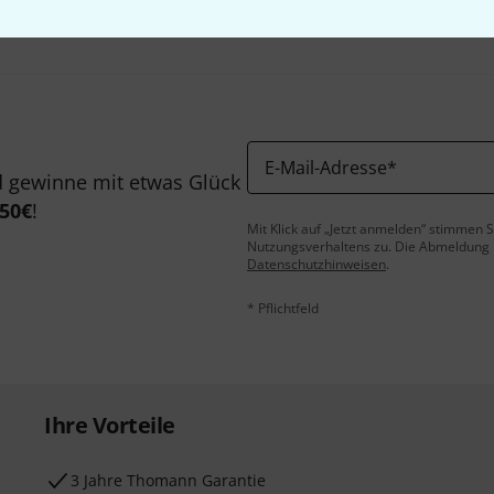
E-Mail-Adresse
*
 gewinne mit etwas Glück
50€
!
Mit Klick auf „Jetzt anmelden“ stimmen
Nutzungsverhaltens zu. Die Abmeldung is
Datenschutzhinweisen
.
* Pflichtfeld
Ihre Vorteile
3 Jahre Thomann Garantie