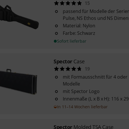
15
passend für Modelle der Serien
Pulse, NS Ethos und NS Dimen
Material: Nylon
Farbe: Schwarz
Sofort lieferbar
Spector
Case
19
mit Formausschnitt für 4 oder 
Modelle
mit Spector Logo
Innenmaße (L x B x H): 116 x 29
In 11–14 Wochen lieferbar
Spector
Molded TSA Case