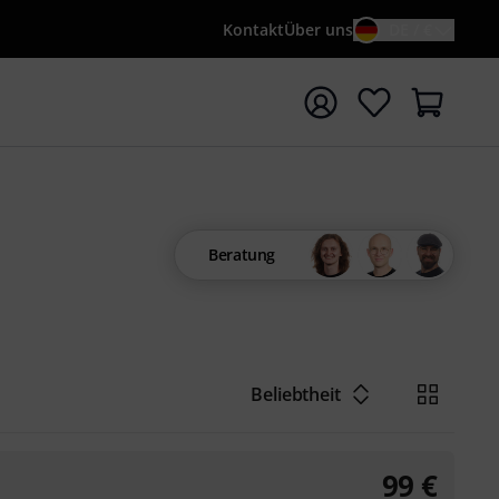
Kontakt
Über uns
DE / €
e mit Suchwort {searchTerm} starten
Beratung
Beliebtheit
99
€