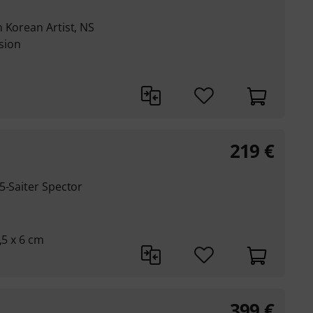
 Korean Artist, NS
sion
219
€
5-Saiter Spector
,5 x 6 cm
399
€