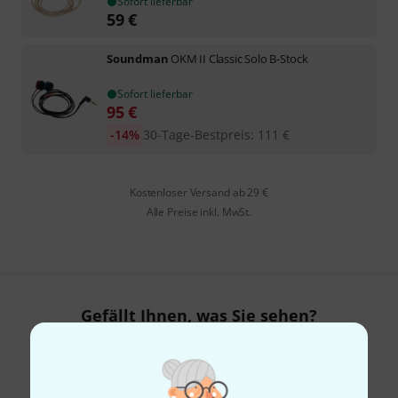
Sofort lieferbar
59
€
Soundman
OKM II Classic Solo B-Stock
Sofort lieferbar
95
€
-14%
30-Tage-Bestpreis
:
111
€
Kostenloser Versand ab 29 €
Alle Preise inkl. MwSt.
Gefällt Ihnen, was Sie sehen?
Teilen
Hilfe & Feedback