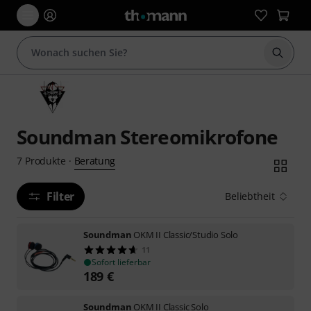
Suche 
Soundman Stereomikrofone
Beratung
7
Produkte
·
Filter
Beliebtheit
Soundman
OKM II Classic/Studio Solo
11
Sofort lieferbar
189
€
Soundman
OKM II Classic Solo