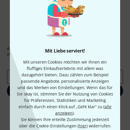
Thomann Newsletter
Abonniere den Thomann Newsletter und gewinne mit
Mit Liebe serviert!
etwas Glück einen von
50 Gutscheinen
über jeweils
50€
!
Mit unseren Cookies möchten wir Ihnen ein
Inspirierende Beiträge
Deals
Thomann Insights
fluffiges Einkaufserlebnis mit allem was
dazugehört bieten. Dazu zählen zum Beispiel
E-Mail-Adresse
*
passende Angebote, personalisierte Anzeigen
und das Merken von Einstellungen. Wenn das für
Jetzt anmelden
Sie okay ist, stimmen Sie der Nutzung von Cookies
für Präferenzen, Statistiken und Marketing
Mit Klick auf „Jetzt anmelden“ stimmen Sie dem Erhalt von E-Mail-
einfach durch einen Klick auf „Geht klar“ zu (
alle
Werbung und einer Messung des E-Mail-Nutzungsverhaltens zu. Die
anzeigen
).
Abmeldung ist jederzeit möglich. Weitere Informationen finden Sie in
unseren
Datenschutzhinweisen
.
Sie können Ihre erteilte Zustimmung jederzeit
über die Cookie-Einstellungen (
hier
) widerrufen.
* Pflichtfeld