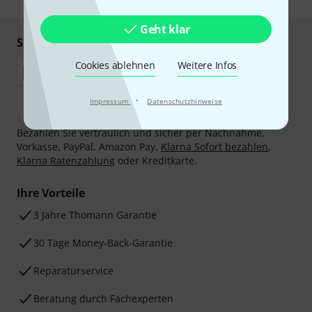
Geht klar
Sicher einkaufen & bezahlen
Cookies ablehnen
Weitere Infos
·
Impressum
Datenschutzhinweise
Bezahlen Sie vertraulich und sicher per Nachnahme,
Vorkasse, PayPal, Amazon Pay,
Klarna Sofort bezahlen
,
Klarna Ratenzahlung
oder Kreditkarte.
Ihre Vorteile
3 Jahre Thomann Garantie
30 Tage Money-Back-Garantie
Reparaturservice
Beratung durch Fachexperten