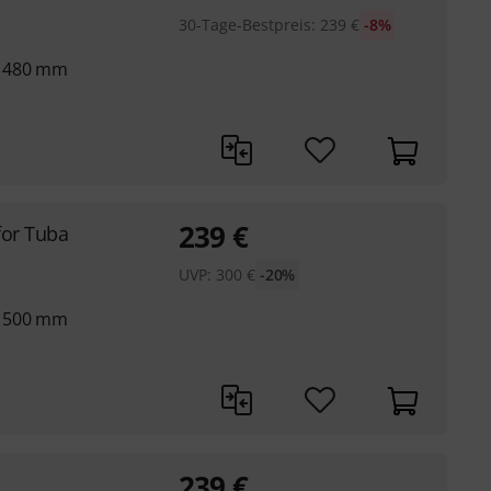
30-Tage-Bestpreis
:
239
€
-8%
n 480 mm
239
€
for Tuba
UVP:
300
€
-20%
n 500 mm
239
€