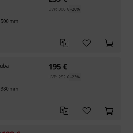
UVP:
300
€
-20%
n 500 mm
195
€
Tuba
UVP:
252
€
-23%
n 380 mm