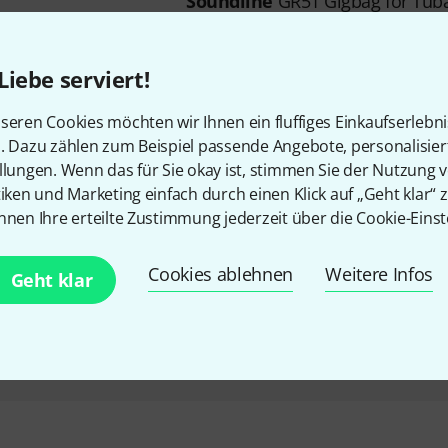
Soundline
GR51 Gigbag for Tub
20 mm Polsterung
gefütterte Rucksackriemen
Liebe serviert!
1 Außentasche
seren Cookies möchten wir Ihnen ein fluffiges Einkaufserlebn
n. Dazu zählen zum Beispiel passende Angebote, personalisie
Sofort lieferbar
llungen. Wenn das für Sie okay ist, stimmen Sie der Nutzung 
tiken und Marketing einfach durch einen Klick auf „Geht klar“ z
Soundline
CBB 691 Gigbag for 
nnen Ihre erteilte Zustimmung jederzeit über die Cookie-Einst
2
passend für Tuben mit einem
Cookies ablehnen
Weitere Infos
Geht klar
Schallbecherdurchmesser vo
Länge: 102 cm
20 mm Polsterung
Sofort lieferbar