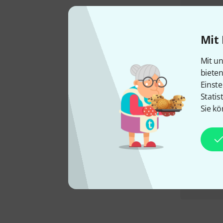
Mit 
Mit un
biete
Einste
Statis
Sie kö