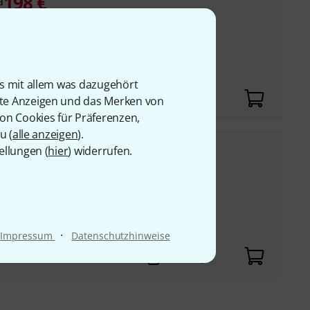
198
€
a
30-Tage-Bestpreis
:
209
€
-5%
is mit allem was dazugehört
rte Anzeigen und das Merken von
von Cookies für Präferenzen,
u (
alle anzeigen
).
239
€
Tuba
ellungen (
hier
) widerrufen.
UVP:
300
€
-20%
n 500 mm
·
Impressum
Datenschutzhinweise