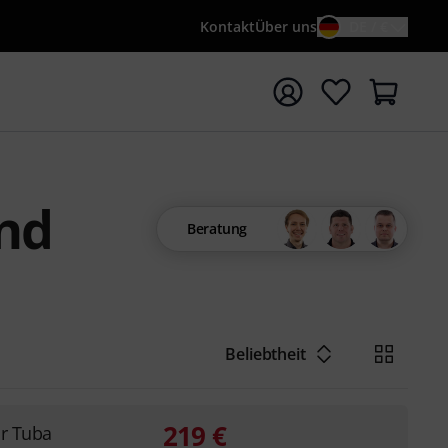
Kontakt
Über uns
DE / €
e mit Suchwort {searchTerm} starten
und
Beratung
Beliebtheit
219
€
or Tuba