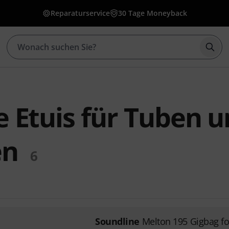
Reparaturservice
30 Tage Moneyback
Such
e Etuis für Tuben 
en
6
Soundline
Melton 195 Gigbag f