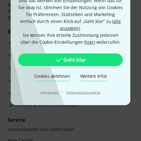
und das Merken von Einstellungen. Wenn das für
Bezahlen Sie vertraulich und sicher per Nachnahme,
Sie okay ist, stimmen Sie der Nutzung von Cookies
Vorkasse, PayPal, Amazon Pay,
Klarna Sofort bezahlen
,
für Präferenzen, Statistiken und Marketing
Klarna Ratenzahlung
oder Kreditkarte.
einfach durch einen Klick auf „Geht klar“ zu (
alle
anzeigen
).
Ihre Vorteile
Sie können Ihre erteilte Zustimmung jederzeit
3 Jahre Thomann Garantie
über die Cookie-Einstellungen (
hier
) widerrufen.
30 Tage Money-Back-Garantie
Geht klar
Reparaturservice
Cookies ablehnen
Weitere Infos
Beratung durch Fachexperten
·
Zufriedenheitsgarantie
Impressum
Datenschutzhinweise
Europas größtes Versandlager
Service
Versandkosten und Lieferzeiten
Hilfe-Center