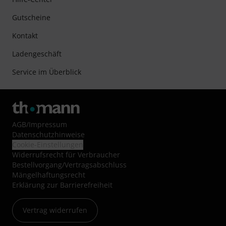
Gutscheine
Kontakt
Ladengeschäft
Service im Überblick
AGB
/
Impressum
Datenschutzhinweise
Cookie-Einstellungen
Widerrufsrecht für Verbraucher
Bestellvorgang/Vertragsabschluss
Mängelhaftungsrecht
Erklärung zur Barrierefreiheit
Vertrag widerrufen