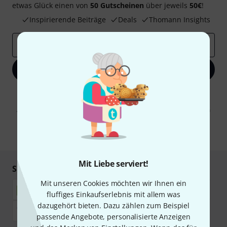
etwas Glück einen von
50 Gutscheinen
über jeweils
50€
!
Inspirierende Beiträge
Deals
Thomann Insights
E-Mail-Adresse
*
Jetzt anmelden
Mit Klick auf „Jetzt anmelden“ stimmen Sie dem Erhalt von E-Mail-
Werbung und einer Messung des E-Mail-Nutzungsverhaltens zu. Die
Abmeldung ist jederzeit möglich. Weitere Informationen finden Sie in
unseren
Datenschutzhinweisen
.
* Pflichtfeld
Mit Liebe serviert!
Sicher einkaufen & bezahlen
Mit unseren Cookies möchten wir Ihnen ein
fluffiges Einkaufserlebnis mit allem was
dazugehört bieten. Dazu zählen zum Beispiel
passende Angebote, personalisierte Anzeigen