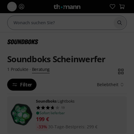
Suche 
Soundboks Scheinwerfer
Beratung
1
Produkte
·
Filter
Beliebtheit
Soundboks
Lightboks
19
Sofort lieferbar
199
€
-33%
30-Tage-Bestpreis
:
299
€