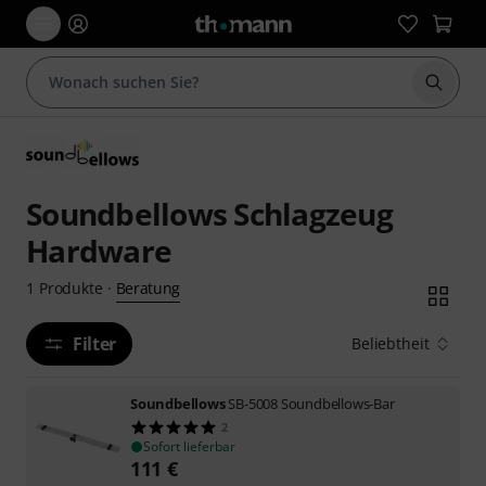
Suche 
Soundbellows Schlagzeug
Hardware
Beratung
1
Produkte
·
Filter
Beliebtheit
Soundbellows
SB-5008 Soundbellows-Bar
2
Sofort lieferbar
111
€