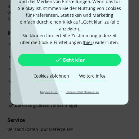
und das Merken von Einstellungen. Wenn das für
Bezahlen Sie vertraulich und sicher per Nachnahme,
Sie okay ist, stimmen Sie der Nutzung von Cookies
Vorkasse, PayPal, Amazon Pay,
Klarna Sofort bezahlen
,
für Präferenzen, Statistiken und Marketing
Klarna Ratenzahlung
oder Kreditkarte.
einfach durch einen Klick auf „Geht klar“ zu (
alle
anzeigen
).
Ihre Vorteile
Sie können Ihre erteilte Zustimmung jederzeit
über die Cookie-Einstellungen (
hier
) widerrufen.
3 Jahre Thomann Garantie
30 Tage Money-Back-Garantie
Geht klar
Reparaturservice
Cookies ablehnen
Weitere Infos
Beratung durch Fachexperten
·
Zufriedenheitsgarantie
Impressum
Datenschutzhinweise
Europas größtes Versandlager
Service
Versandkosten und Lieferzeiten