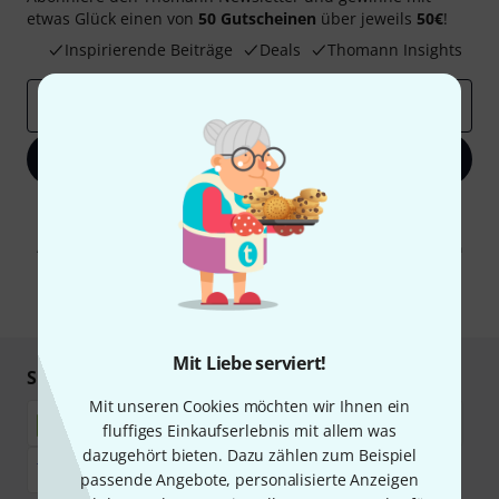
etwas Glück einen von
50 Gutscheinen
über jeweils
50€
!
Inspirierende Beiträge
Deals
Thomann Insights
E-Mail-Adresse
*
Jetzt anmelden
Mit Klick auf „Jetzt anmelden“ stimmen Sie dem Erhalt von E-Mail-
Werbung und einer Messung des E-Mail-Nutzungsverhaltens zu. Die
Abmeldung ist jederzeit möglich. Weitere Informationen finden Sie in
unseren
Datenschutzhinweisen
.
* Pflichtfeld
Mit Liebe serviert!
Sicher einkaufen & bezahlen
Mit unseren Cookies möchten wir Ihnen ein
fluffiges Einkaufserlebnis mit allem was
dazugehört bieten. Dazu zählen zum Beispiel
passende Angebote, personalisierte Anzeigen