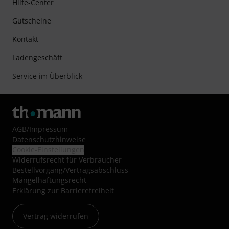
Hilfe-Center
Gutscheine
Kontakt
Ladengeschäft
Service im Überblick
AGB
/
Impressum
Datenschutzhinweise
Cookie-Einstellungen
Widerrufsrecht für Verbraucher
Bestellvorgang/Vertragsabschluss
Mängelhaftungsrecht
Erklärung zur Barrierefreiheit
Vertrag widerrufen