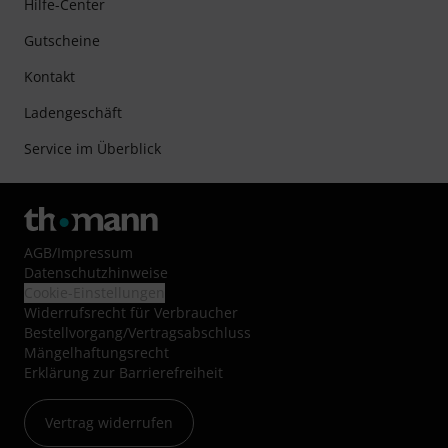
Hilfe-Center
Gutscheine
Kontakt
Ladengeschäft
Service im Überblick
AGB
/
Impressum
Datenschutzhinweise
Cookie-Einstellungen
Widerrufsrecht für Verbraucher
Bestellvorgang/Vertragsabschluss
Mängelhaftungsrecht
Erklärung zur Barrierefreiheit
Vertrag widerrufen