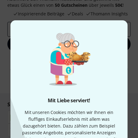
etwas Glück einen von
50 Gutscheinen
über jeweils
50€
!
Inspirierende Beiträge
Deals
Thomann Insights
E-Mail-Adresse
*
Jetzt anmelden
Mit Klick auf „Jetzt anmelden“ stimmen Sie dem Erhalt von E-Mail-
Werbung und einer Messung des E-Mail-Nutzungsverhaltens zu. Die
Abmeldung ist jederzeit möglich. Weitere Informationen finden Sie in
unseren
Datenschutzhinweisen
.
* Pflichtfeld
Mit Liebe serviert!
Sicher einkaufen & bezahlen
Mit unseren Cookies möchten wir Ihnen ein
fluffiges Einkaufserlebnis mit allem was
dazugehört bieten. Dazu zählen zum Beispiel
passende Angebote, personalisierte Anzeigen