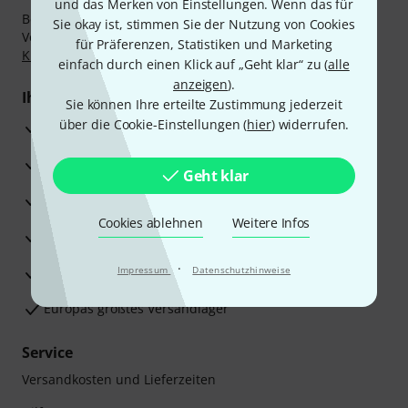
und das Merken von Einstellungen. Wenn das für
Bezahlen Sie vertraulich und sicher per Nachnahme,
Sie okay ist, stimmen Sie der Nutzung von Cookies
Vorkasse, PayPal, Amazon Pay,
Klarna Sofort bezahlen
,
für Präferenzen, Statistiken und Marketing
Klarna Ratenzahlung
oder Kreditkarte.
einfach durch einen Klick auf „Geht klar“ zu (
alle
anzeigen
).
Ihre Vorteile
Sie können Ihre erteilte Zustimmung jederzeit
über die Cookie-Einstellungen (
hier
) widerrufen.
3 Jahre Thomann Garantie
30 Tage Money-Back-Garantie
Geht klar
Reparaturservice
Cookies ablehnen
Weitere Infos
Beratung durch Fachexperten
·
Zufriedenheitsgarantie
Impressum
Datenschutzhinweise
Europas größtes Versandlager
Service
Versandkosten und Lieferzeiten