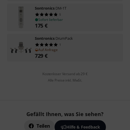
Sontronics
DM-1T
5
Sofort lieferbar
175
€
Sontronics
DrumPack
1
Auf Anfrage
729
€
Kostenloser Versand ab 29 €
Alle Preise inkl. MwSt.
Gefällt Ihnen, was Sie sehen?
Teilen
Hilfe & Feedback