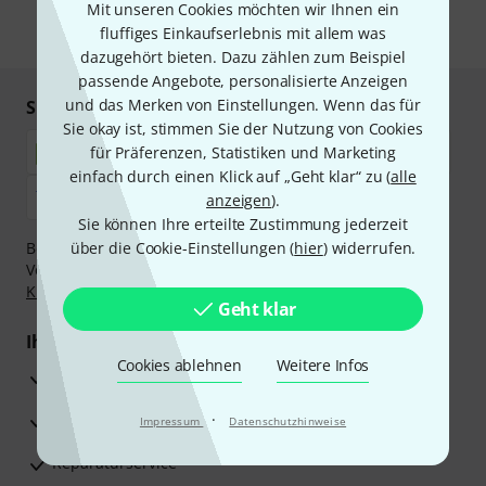
Mit unseren Cookies möchten wir Ihnen ein
fluffiges Einkaufserlebnis mit allem was
* Pflichtfeld
dazugehört bieten. Dazu zählen zum Beispiel
passende Angebote, personalisierte Anzeigen
und das Merken von Einstellungen. Wenn das für
Sicher einkaufen & bezahlen
Sie okay ist, stimmen Sie der Nutzung von Cookies
für Präferenzen, Statistiken und Marketing
einfach durch einen Klick auf „Geht klar“ zu (
alle
anzeigen
).
Sie können Ihre erteilte Zustimmung jederzeit
Bezahlen Sie vertraulich und sicher per Nachnahme,
über die Cookie-Einstellungen (
hier
) widerrufen.
Vorkasse, PayPal, Amazon Pay,
Klarna Sofort bezahlen
,
Klarna Ratenzahlung
oder Kreditkarte.
Geht klar
Ihre Vorteile
Cookies ablehnen
Weitere Infos
3 Jahre Thomann Garantie
30 Tage Money-Back-Garantie
·
Impressum
Datenschutzhinweise
Reparaturservice