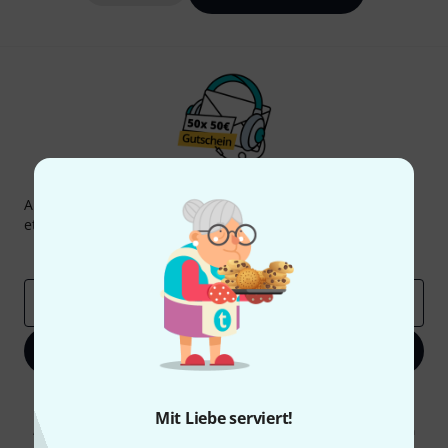
Thomann Newsletter
Abonniere den Thomann Newsletter und gewinne mit
etwas Glück einen von
50 Gutscheinen
über jeweils
50€
!
Inspirierende Beiträge
Deals
Thomann Insights
E-Mail-Adresse
*
Jetzt anmelden
Mit Klick auf „Jetzt anmelden“ stimmen Sie dem Erhalt von E-Mail-
Werbung und einer Messung des E-Mail-Nutzungsverhaltens zu. Die
Mit Liebe serviert!
Abmeldung ist jederzeit möglich. Weitere Informationen finden Sie in
unseren
Datenschutzhinweisen
.