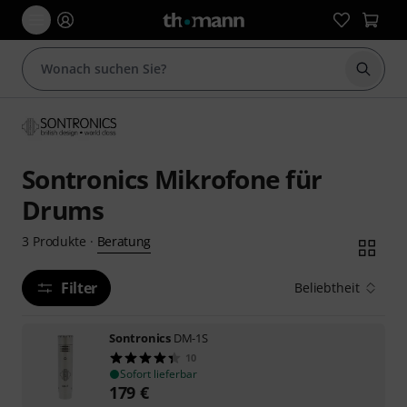
Suche 
Sontronics Mikrofone für
Drums
Beratung
3
Produkte
·
Filter
Beliebtheit
Sontronics
DM-1S
10
Sofort lieferbar
179
€