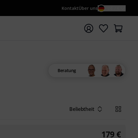
Kontakt
Über uns
DE / €
e mit Suchwort {searchTerm} starten
Beratung
Beliebtheit
179
€