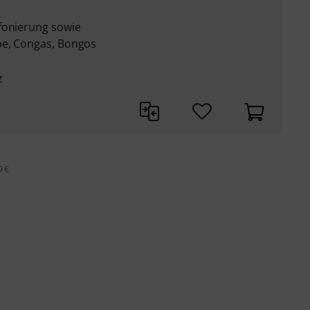
fonierung sowie
be, Congas, Bongos
z
9 €