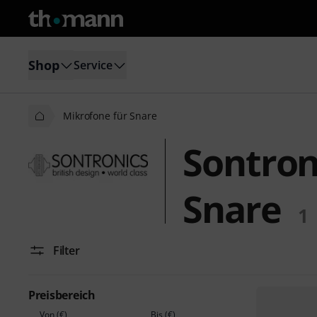
Shop
Service
Mikrofone für Snare
Sontron
Snare
1
Filter
Preisbereich
Von (€)
Bis (€)