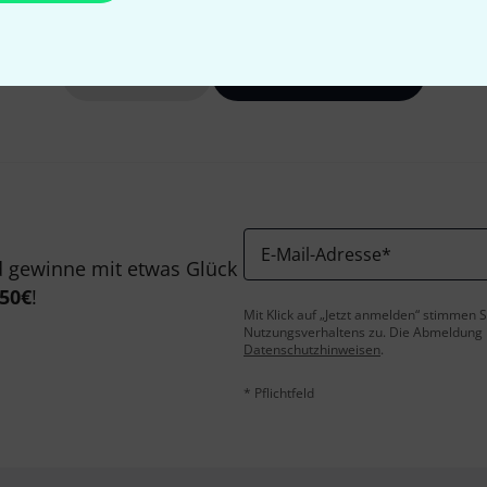
Gefällt Ihnen, was Sie sehen?
Teilen
Hilfe & Feedback
E-Mail-Adresse
*
 gewinne mit etwas Glück
50€
!
Mit Klick auf „Jetzt anmelden“ stimmen
Nutzungsverhaltens zu. Die Abmeldung is
Datenschutzhinweisen
.
* Pflichtfeld