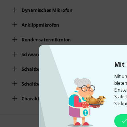
Dynamisches Mikrofon
Anklippmikrofon
Kondensatormikrofon
Schwanenhals
Mit 
Schaltbarer Lowcut
Mit un
biete
Schaltbarer Pad
Einste
Statis
Charakteristik
Sie kö