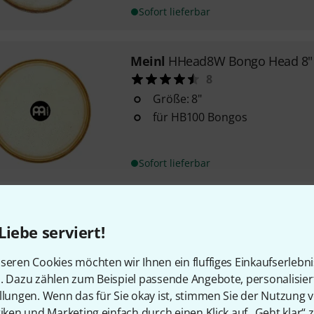
Sofort lieferbar
Meinl
HHead8W Bongo Head 8"
8
Größe: 8"
für HB100 Bongos
Sofort lieferbar
Meinl
TS-C-03 8 1/2" Bongo Hea
Liebe serviert!
12
True Skin Serie
seren Cookies möchten wir Ihnen ein fluffiges Einkaufserlebn
8 1/2"
n. Dazu zählen zum Beispiel passende Angebote, personalisie
für FWB400, FFB400, CS400 Ser
llungen. Wenn das für Sie okay ist, stimmen Sie der Nutzung 
tiken und Marketing einfach durch einen Klick auf „Geht klar“ z