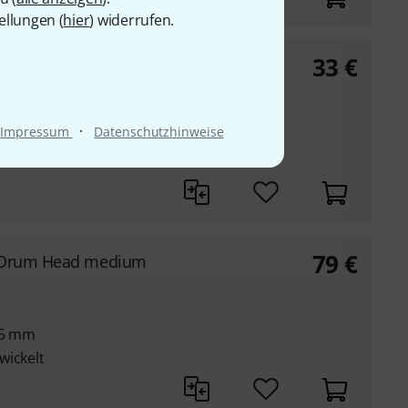
ellungen (
hier
) widerrufen.
33
€
 3/4"
·
Impressum
Datenschutzhinweise
79
€
 Drum Head medium
05 mm
wickelt