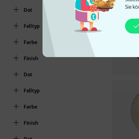
Sie kö
Dot
Felltyp
Farbe
Finish
Dot
Felltyp
Farbe
Finish