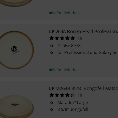
Sofort lieferbar
LP
264A Bongo Head Profession
18
Größe 8 5/8"
für Professional und Galaxy Se
Sofort lieferbar
LP
M263B 85/8" Bongofell Mata
10
Matador" Large
8 5/8" Bongofell