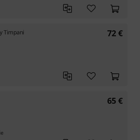
72
€
ry Timpani
65
€
ie