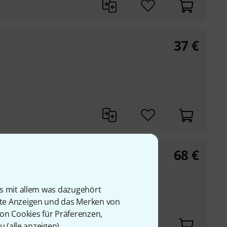
37
€
68
€
d
is mit allem was dazugehört
rte Anzeigen und das Merken von
ie
von Cookies für Präferenzen,
u (
alle anzeigen
).