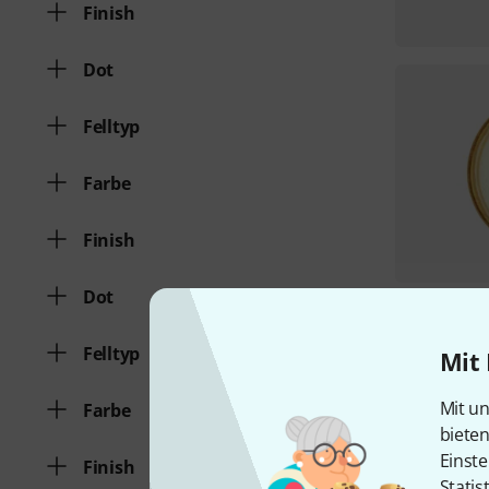
Finish
Dot
Felltyp
Farbe
Finish
Dot
Felltyp
Mit 
Mit un
Farbe
biete
Einste
Finish
Statis