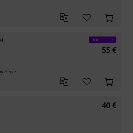
al
TOP-SELLER
55
€
xy-Serie
40
€