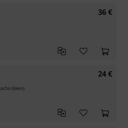
36
€
24
€
cho (klein)