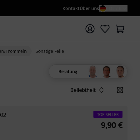
Kontakt
Über uns
DE / €
e mit Suchwort {searchTerm} starten
uken/Trommeln
Sonstige Felle
Beratung
Beliebtheit
202
TOP-SELLER
9,90
€