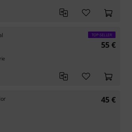
al
TOP-SELLER
55
€
rie
45
€
dor