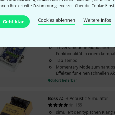
Schalter für Fast/Slow Latch
nnen Ihre erteilte Zustimmung jederzeit über die Cookie-Einst
Sofort lieferbar
Cookies ablehnen
Weitere Infos
Geht klar
Electro Harmonix
Mod 11 Modu
58
11 verschiedene Modulationsef
Funktionalität in einem kompa
Tap Tempo
Momentary Mode zum nahtlose
Effekten für einen schnellen A
Sofort lieferbar
Boss
AC-3 Acoustic Simulator
155
simuliert den typischen Klang 