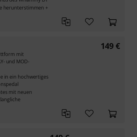
ve herunterstimmen +
149
€
attform mit
AY- und MOD-
e in ein hochwertiges
onspedal
ates mit neuen
klangliche