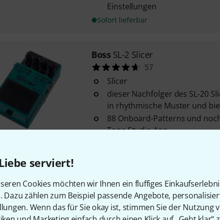
Einstellungen
Sofort lieferbar
Boss
SL-2 Slicer
57
Slicer
dieser Nachfolger des SL-20 Sl
in rhythmische Muster und biete
88 Onboard-Patterns und noc
Tone Studio App
Sofort lieferbar
Liebe serviert!
Electro Harmonix
Freeze Sound
seren Cookies möchten wir Ihnen ein fluffiges Einkaufserlebn
416
n. Dazu zählen zum Beispiel passende Angebote, personalisie
Sustain und Sampleeffekt
llungen. Wenn das für Sie okay ist, stimmen Sie der Nutzung 
Regler für Effect Level
tiken und Marketing einfach durch einen Klick auf „Geht klar“ z