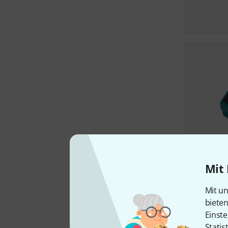
Mit 
Mit un
biete
Einste
Statis