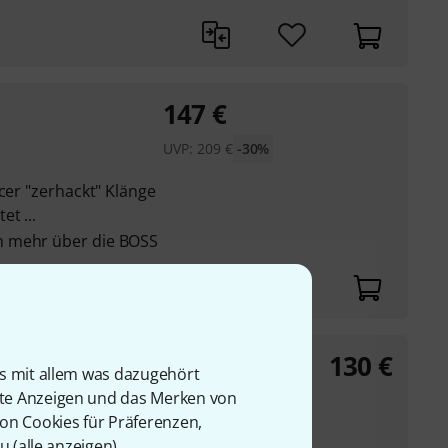
147
€
UVP:
209
€
-30%
icer "zerhackt" Klänge
t ...
h mehr über die BOSS
130
€
 Retainer
is mit allem was dazugehört
rte Anzeigen und das Merken von
von Cookies für Präferenzen,
u (
alle anzeigen
).