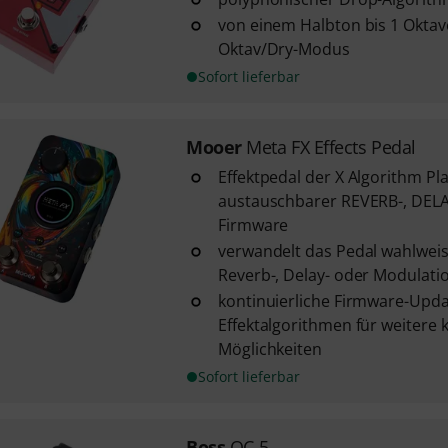
von einem Halbton bis 1 Okta
Oktav/Dry-Modus
Sofort lieferbar
Mooer
Meta FX Effects Pedal
Effektpedal der X Algorithm Pl
austauschbarer REVERB-, DEL
Firmware
verwandelt das Pedal wahlweis
Reverb-, Delay- oder Modulati
kontinuierliche Firmware-Upd
Effektalgorithmen für weitere 
Möglichkeiten
Sofort lieferbar
Boss
OC-5