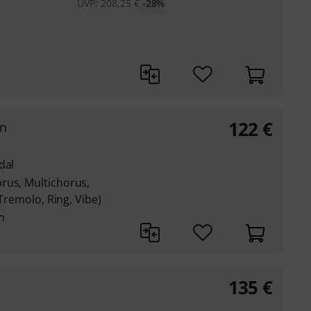
UVP:
208,25
€
-28%
122
€
on
dal
rus, Multichorus,
 Tremolo, Ring, Vibe)
n
135
€