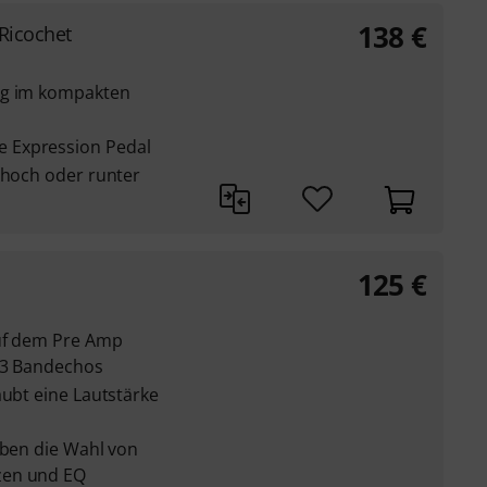
138
€
Ricochet
ng im kompakten
 Expression Pedal
 hoch oder runter
125
€
auf dem Pre Amp
-3 Bandechos
aubt eine Lautstärke
uben die Wahl von
zen und EQ