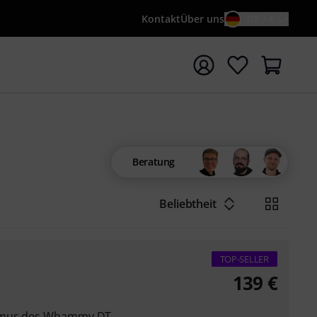
Kontakt
Über uns
DE / €
e mit Suchwort {searchTerm} starten
Beratung
Beliebtheit
TOP-SELLER
139
€
thmus des Whammy DT