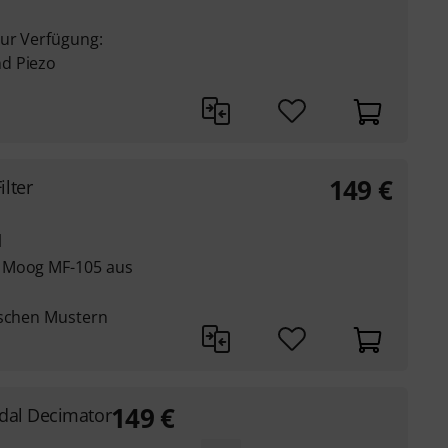
zur Verfügung:
d Piezo
149
€
lter
l
s Moog MF-105 aus
ischen Mustern
149
€
dal Decimator