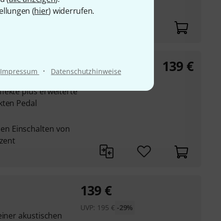
ellungen (
hier
) widerrufen.
139
€
lator
·
Impressum
Datenschutzhinweise
fekte plus erweiterte
kten Pedal
n Einschalten von
kzent
139
€
UVP:
195
€
-29%
einer akustischen