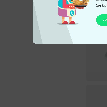
Sie kö