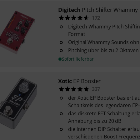
Digitech
Pitch Shifter Whammy 
172
Digitech Whammy Pitch Shifti
Format
Original Whammy Sounds ohne
Pitching über bis zu 2 Oktaven
Sofort lieferbar
Xotic
EP Booster
337
der Xotic EP Booster basiert 
Schaltkreis des legendären EP
das diskrete FET Schaltung erl
Anhebung bis zu 20 dB
die Internen DIP Schalter erla
verschiedenen Boost Frequen