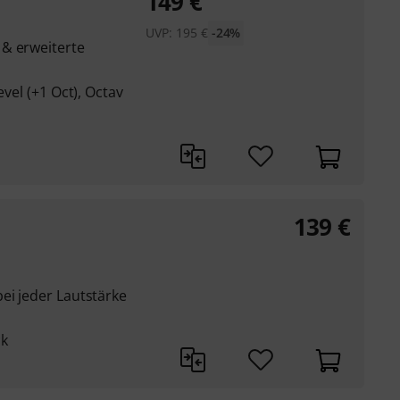
149
€
UVP:
195
€
-24%
& erweiterte
evel (+1 Oct), Octav
139
€
ei jeder Lautstärke
ck