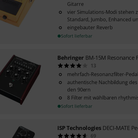
Gitarre
vier Simulations-Modi stehen 
Standard, Jumbo, Enhanced un
eingebauter Reverb
Sofort lieferbar
Behringer
BM-15M Resonance Fi
13
mehrfach-Resonanzfilter-Peda
authentische Nachbildung de
den 90ern
8 Filter mit wählbaren rhythm
Sofort lieferbar
ISP Technologies
DECI-MATE Pe
69