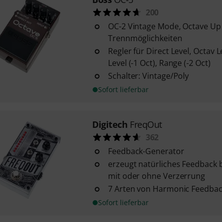
200
OC-2 Vintage Mode, Octave Up 
Trennmöglichkeiten
Regler für Direct Level, Octav L
Level (-1 Oct), Range (-2 Oct)
Schalter: Vintage/Poly
Sofort lieferbar
Digitech
FreqOut
362
Feedback-Generator
erzeugt natürliches Feedback b
mit oder ohne Verzerrung
7 Arten von Harmonic Feedba
Sofort lieferbar