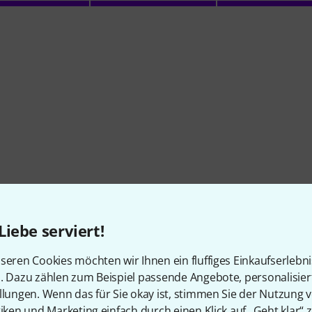
i Mängel auf.
te ihn mit ein wenig Reverb und er klingt Phenomenal !
Liebe serviert!
seren Cookies möchten wir Ihnen ein fluffiges Einkaufserlebn
n. Dazu zählen zum Beispiel passende Angebote, personalisie
llungen. Wenn das für Sie okay ist, stimmen Sie der Nutzung 
tiken und Marketing einfach durch einen Klick auf „Geht klar“ z