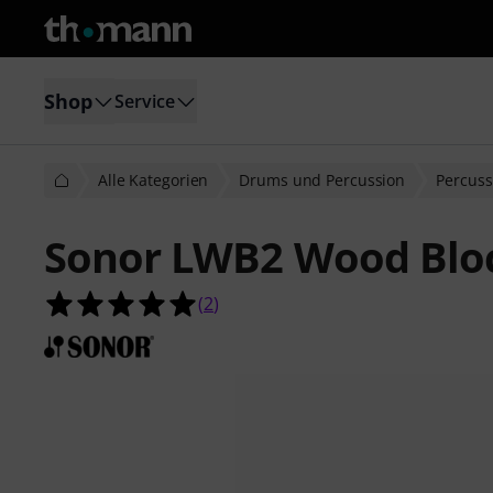
Shop
Service
Alle Kategorien
Drums und Percussion
Percuss
Sonor LWB2 Wood Blo
5.0 von 5 Sternen aus 2 Kundenbe
(
2
)