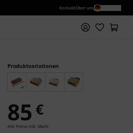
Kontakt
Über uns
DE / €
e mit Suchwort {searchTerm} starten
Produktvariationen
85
€
Alle Preise inkl. MwSt.