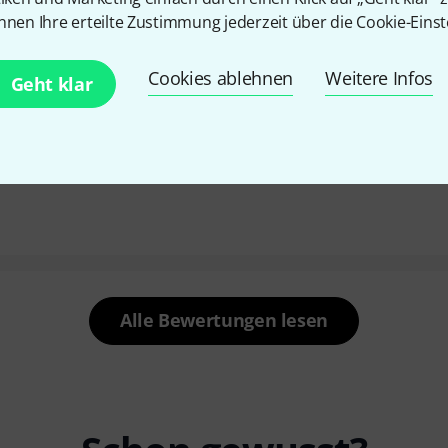
nnen Ihre erteilte Zustimmung jederzeit über die Cookie-Einst
Cookies ablehnen
Weitere Infos
Geht klar
gekauft. Ich bin sehr zufrieden, da es kraftvoll ist und perfek
in guter Kauf.
Alle Bewertungen lesen