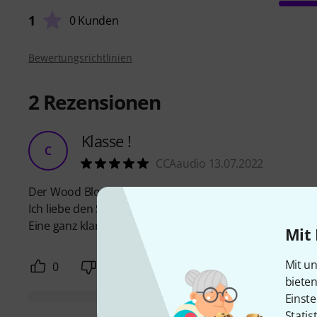
1
0 Kunden
Bewertungsrichtlinien
2
Rezensionen
Klasse !
C
CCAaudio 13.07.2022
Der Wood Block ist spitze verarbeitet und weist keinerle
Ich liebe den Sound des Blocks. Ich recorde ihn, bearbei
Eine ganz klare Kaufempfehlung von mir !
Mit 
Mit un
0
0
BEWERTUNG MELDEN
biete
Einste
Statis