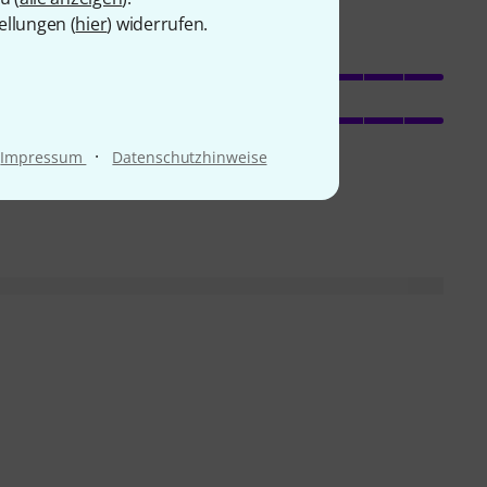
ellungen (
hier
) widerrufen.
Sound
Verarbeitung
t zur
·
Impressum
Datenschutzhinweise