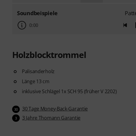
Soundbeispiele
Patt
0:00
Holzblocktrommel
Palisanderholz
Länge 13 cm
inklusive Schlägel 1x SCH 95 (früher V 2202)
30 Tage Money-Back-Garantie
30
3 Jahre Thomann Garantie
3