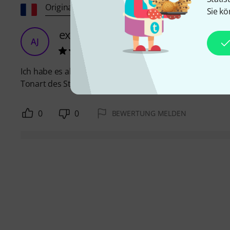
Original zeigen
Sie kö
exzellenter Klang
AJ
Alain J. 13.06.2013
Ich habe es als Begleitung zu einem einzelnen Musikstück 
Tonart des Stücks passt. Der Klang erinnert an Claves. E
0
0
BEWERTUNG MELDEN