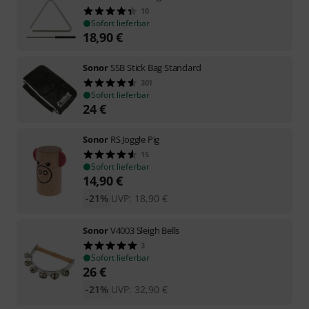
10
Sofort lieferbar
18,90
€
Sonor
SSB Stick Bag Standard
301
Sofort lieferbar
24
€
Sonor
RS Joggle Pig
15
Sofort lieferbar
14,90
€
-21%
UVP:
18,90
€
Sonor
V4003 Sleigh Bells
3
Sofort lieferbar
26
€
-21%
UVP:
32,90
€