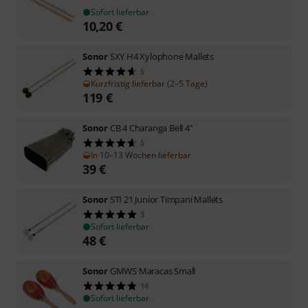
Sofort lieferbar
10,20
€
Sonor
SXY H4 Xylophone Mallets
5
Kurzfristig lieferbar (2–5 Tage)
119
€
Sonor
CB 4 Charanga Bell 4"
5
In 10–13 Wochen lieferbar
39
€
Sonor
STI 21 Junior Timpani Mallets
3
Sofort lieferbar
48
€
Sonor
GMWS Maracas Small
14
Sofort lieferbar