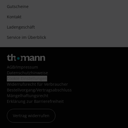
Gutscheine
Kontakt
Ladengeschäft
Service im Überblick
AGB
/
Impressum
Datenschutzhinweise
Cookie-Einstellungen
Widerrufsrecht für Verbraucher
Bestellvorgang/Vertragsabschluss
Mängelhaftungsrecht
Erklärung zur Barrierefreiheit
Vertrag widerrufen