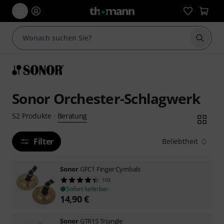
Suche 
Sonor Orchester-Schlagwerk
Beratung
52
Produkte
·
Filter
Beliebtheit
Sonor
GFC1 Finger Cymbals
103
Sofort lieferbar
14,90
€
Sonor
GTR15 Triangle