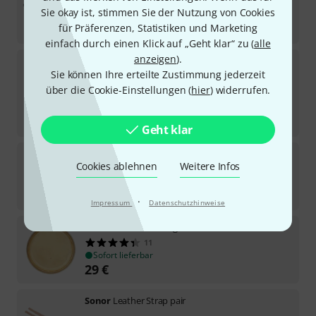
1.798
€
Sie okay ist, stimmen Sie der Nutzung von Cookies
-22%
UVP:
2.299
€
für Präferenzen, Statistiken und Marketing
einfach durch einen Klick auf „Geht klar“ zu (
alle
anzeigen
).
Sonor
RB Joggle Bear
Sie können Ihre erteilte Zustimmung jederzeit
20
Sofort lieferbar
über die Cookie-Einstellungen (
hier
) widerrufen.
15
€
-21%
UVP:
18,90
€
Geht klar
Sonor
LRMS-S Round Metal Shaker
Cookies ablehnen
Weitere Infos
7
Sofort lieferbar
29
€
·
Impressum
Datenschutzhinweise
Sonor
CHHB 8 8" Bongoskin
11
Sofort lieferbar
29
€
Sonor
Leather Strap pair