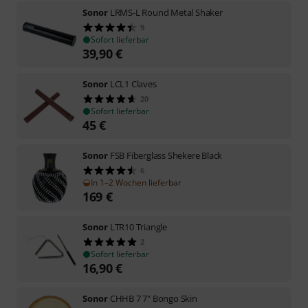
Sonor
LRMS-L Round Metal Shaker
9
Sofort lieferbar
39,90
€
Sonor
LCL1 Claves
20
Sofort lieferbar
45
€
Sonor
FSB Fiberglass Shekere Black
6
In 1–2 Wochen lieferbar
169
€
Sonor
LTR10 Triangle
2
Sofort lieferbar
16,90
€
Sonor
CHHB 7 7" Bongo Skin