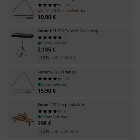
159
In 14–18 Wochen lieferbar
10,90
€
Sonor
KGL100 Concert Glockenspiel
4
Sofort lieferbar
2.185
€
-12%
UVP:
2.489
€
Sonor
GTR20 Triangle
101
Sofort lieferbar
15,90
€
Sonor
TT5 Templeblock Set
3
Sofort lieferbar
298
€
-12%
UVP:
339,90
€