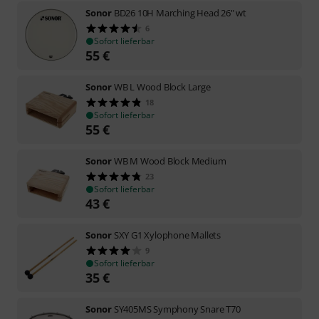
Sonor
BD26 10H Marching Head 26" wt
6
Sofort lieferbar
55
€
Sonor
WB L Wood Block Large
18
Sofort lieferbar
55
€
Sonor
WB M Wood Block Medium
23
Sofort lieferbar
43
€
Sonor
SXY G1 Xylophone Mallets
9
Sofort lieferbar
35
€
Sonor
SY405MS Symphony Snare T70