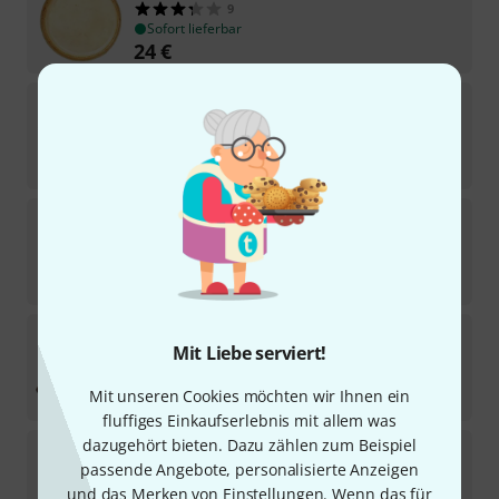
9
Sofort lieferbar
24
€
Sonor
CCB5 Cha Cha Cowbell 5"
6
In 10–13 Wochen lieferbar
39
€
Sonor
WB S Wood Block Small
17
Sofort lieferbar
39
€
Sonor
SXY H3 Xylophone Mallets
Mit Liebe serviert!
6
Sofort lieferbar
109
€
Mit unseren Cookies möchten wir Ihnen ein
fluffiges Einkaufserlebnis mit allem was
dazugehört bieten. Dazu zählen zum Beispiel
Sonor
KGL30 Concert Glockenspiel
passende Angebote, personalisierte Anzeigen
Auf Anfrage
und das Merken von Einstellungen. Wenn das für