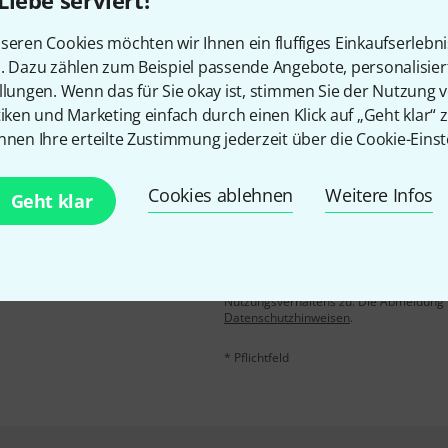
Gefällt Ihnen, was Sie sehen?
Liebe serviert!
seren Cookies möchten wir Ihnen ein fluffiges Einkaufserlebn
Teilen
Hilfe & Feedback
n. Dazu zählen zum Beispiel passende Angebote, personalisie
llungen. Wenn das für Sie okay ist, stimmen Sie der Nutzung 
tiken und Marketing einfach durch einen Klick auf „Geht klar“ z
nnen Ihre erteilte Zustimmung jederzeit über die Cookie-Einst
Cookies ablehnen
Weitere Infos
Geht klar
E-Mail-Adresse
*
 gewinne mit etwas Glück
50€
!
Mit Klick auf „Jetzt anmelden“ stimmen
Nutzungsverhaltens zu. Die Abmeldung is
Datenschutzhinweisen
.
* Pflichtfeld