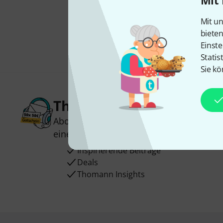
Mit 
Mit un
biete
Einste
Statis
Sie kö
Thomann Newsletter
Abonniere den Thomann Newsletter und
einen von
50 Gutscheinen
über jeweils
Inspirierende Beiträge
Deals
Thomann Insights