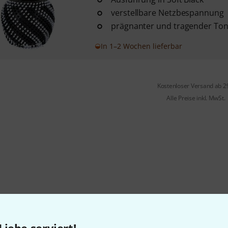
verstellbare Netzbespannung
prägnanter und tragender To
In 1–2 Wochen lieferbar
Kostenloser Versand ab 2
Alle Preise inkl. MwSt.