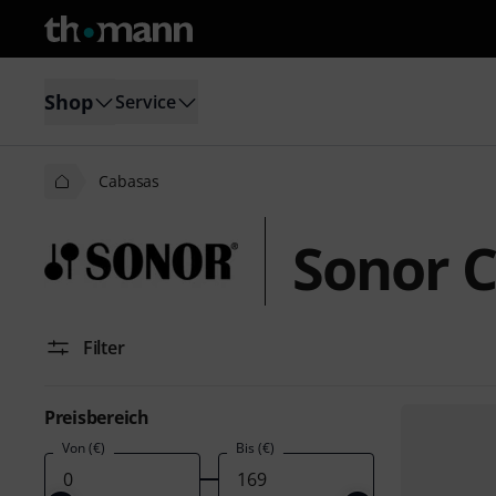
Shop
Service
Cabasas
Sonor 
Filter
Preisbereich
Von (€)
Bis (€)