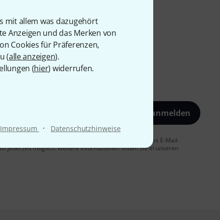
is mit allem was dazugehört
rte Anzeigen und das Merken von
von Cookies für Präferenzen,
u (
alle anzeigen
).
ellungen (
hier
) widerrufen.
Jetzt anmelden
·
Impressum
Datenschutzhinweise
 Sie dem Erhalt von E-Mail-Werbung und einer Messung des E-Mail-
t jederzeit möglich. Weitere Informationen finden Sie in unseren