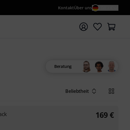
Kontakt
Über uns
DE / €
e mit Suchwort {searchTerm} starten
Beratung
Beliebtheit
169
€
ack