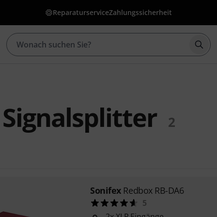
Reparaturservice
Zahlungssicherheit
Such
 Signalsplitter
2
Sonifex
Redbox RB-DA6
5
2x XLR Eingänge