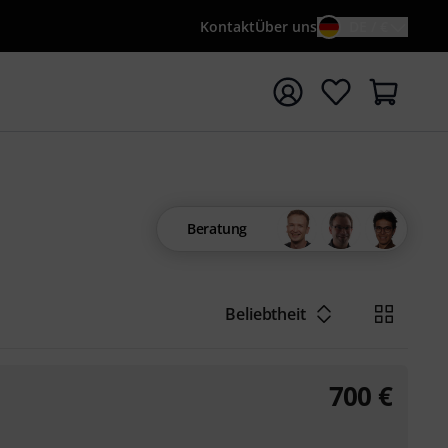
Kontakt
Über uns
DE / €
e mit Suchwort {searchTerm} starten
Beratung
Beliebtheit
700
€