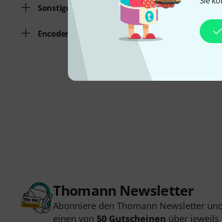
Sie kö
Sonstiges
Encoder / Decoder
Thomann Newsletter
Abonniere den Thomann Newsletter und
einen von
50 Gutscheinen
über jeweils