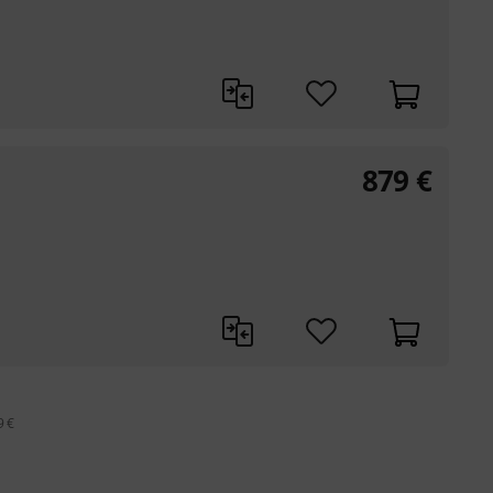
879
€
9 €