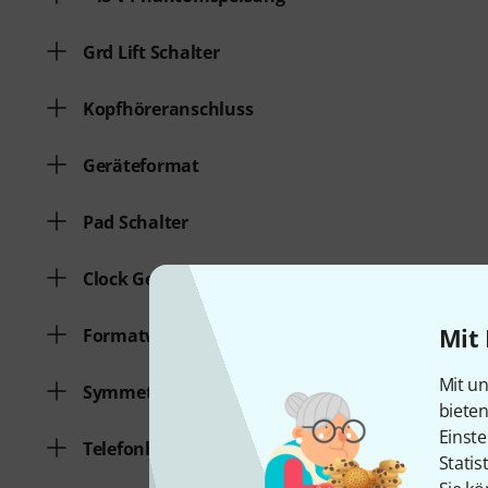
Grd Lift Schalter
Kopfhöreranschluss
Geräteformat
Pad Schalter
Clock Generator
Mit 
Formatwandler
Mit un
Symmetrierer
biete
Einste
Telefonhybrid
Statis