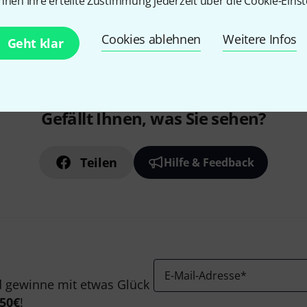
nnen Ihre erteilte Zustimmung jederzeit über die Cookie-Einst
Cookies ablehnen
Weitere Infos
Geht klar
Gefällt Ihnen, was Sie sehen?
Teilen
Hilfe & Feedback
E-Mail-Adresse
*
 gewinne mit etwas Glück
50€
!