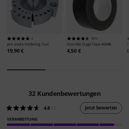
9
4578
pro snake
Soldering Tool
Stairville
Stage Tape 400BK
19,90 €
4,50 €
32
Kundenbewertungen
Jetzt bewerten
4.6
/ 5
VERARBEITUNG