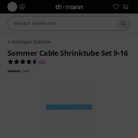
Suche 
Sonstiges Zubehör
Sommer Cable Shrinktube Set 9-16
4.6 von 5 Sternen aus 32 Kundenbewertungen
(
32
)