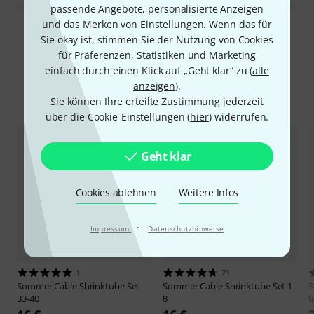
passende Angebote, personalisierte Anzeigen
und das Merken von Einstellungen. Wenn das für
Alle Bewertungen lesen
Sie okay ist, stimmen Sie der Nutzung von Cookies
für Präferenzen, Statistiken und Marketing
einfach durch einen Klick auf „Geht klar“ zu (
alle
anzeigen
).
Alternativen vergleichen
Sie können Ihre erteilte Zustimmung jederzeit
über die Cookie-Einstellungen (
hier
) widerrufen.
Geht klar
Cookies ablehnen
Weitere Infos
·
Impressum
Datenschutzhinweise
1
71
Sommer Cable
Shrinktube Set
Sommer Cable
Shrinktube Set 1-
S
33-40
8
9