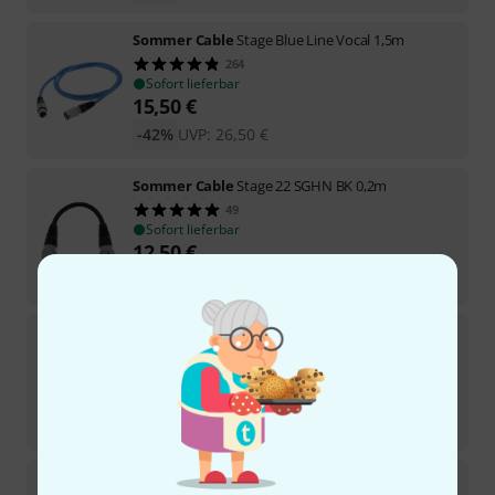
Sommer Cable
Stage Blue Line Vocal 1,5m
264
Sofort lieferbar
15,50
€
-42%
UVP:
26,50
€
Sommer Cable
Stage 22 SGHN BK 0,2m
49
Sofort lieferbar
12,50
€
-41%
UVP:
21,30
€
Sommer Cable
Stage Blue Line Vocal 10m
107
Sofort lieferbar
25,90
€
-42%
UVP:
44,60
€
Sommer Cable
Stage 22 SGHN BK 3,0m