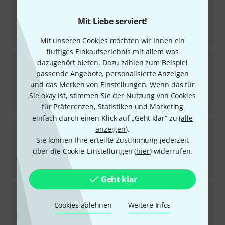
46
Sofort lieferbar
Mit Liebe serviert!
15,50
€
-42%
UVP:
26,80
€
Mit unseren Cookies möchten wir Ihnen ein
fluffiges Einkaufserlebnis mit allem was
Sommer Cable
Monolith1 Power Twist/XLR 2,5m
dazugehört bieten. Dazu zählen zum Beispiel
9
passende Angebote, personalisierte Anzeigen
Sofort lieferbar
und das Merken von Einstellungen. Wenn das für
95
€
Sie okay ist, stimmen Sie der Nutzung von Cookies
-42%
UVP:
164,90
€
für Präferenzen, Statistiken und Marketing
einfach durch einen Klick auf „Geht klar“ zu (
alle
Sommer Cable
SC-Galileo 238 BK 10m
anzeigen
).
3
Sie können Ihre erteilte Zustimmung jederzeit
In 13–17 Wochen lieferbar
über die Cookie-Einstellungen (
hier
) widerrufen.
75
€
-40%
UVP:
126
€
Geht klar
Sommer Cable
SC-Source MKII Highflex 20m
7
Cookies ablehnen
Weitere Infos
Sofort lieferbar
57
€