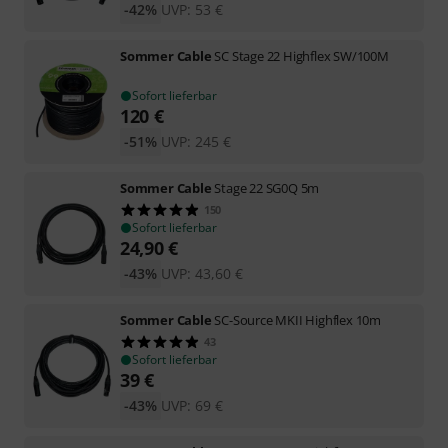
-42%
UVP:
53
€
Sommer Cable
SC Stage 22 Highflex SW/100M
Sofort lieferbar
120
€
-51%
UVP:
245
€
Sommer Cable
Stage 22 SG0Q 5m
150
Sofort lieferbar
24,90
€
-43%
UVP:
43,60
€
Sommer Cable
SC-Source MKII Highflex 10m
43
Sofort lieferbar
39
€
-43%
UVP:
69
€