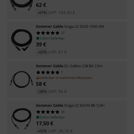
62
€
-41%
UVP:
104,90
€
Sommer Cable
Stage 22 SG0E-1000-SW
27
Sofort lieferbar
39
€
-42%
UVP:
67
€
Sommer Cable
SC-Galileo 238 BK 2,5m
7
Lieferbar in mehreren Monaten
58
€
-38%
UVP:
94
€
Sommer Cable
Stage 22 SGHN BK 5,0m
38
Sofort lieferbar
17,50
€
-43%
UVP:
30,70
€