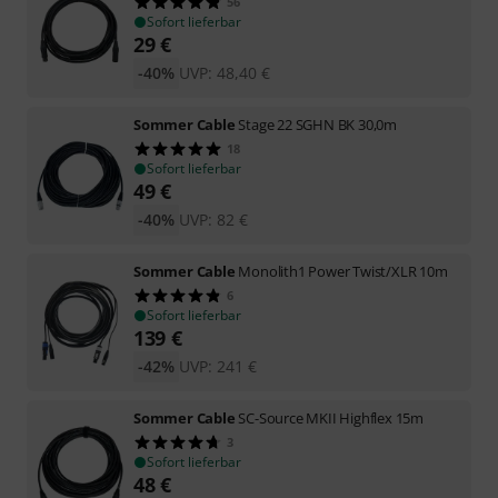
56
Sofort lieferbar
29
€
-40%
UVP:
48,40
€
Sommer Cable
Stage 22 SGHN BK 30,0m
18
Sofort lieferbar
49
€
-40%
UVP:
82
€
Sommer Cable
Monolith1 Power Twist/XLR 10m
6
Sofort lieferbar
139
€
-42%
UVP:
241
€
Sommer Cable
SC-Source MKII Highflex 15m
3
Sofort lieferbar
48
€