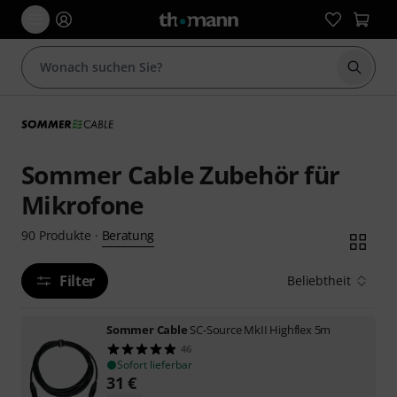
Suche 
Sommer Cable Zubehör für
Mikrofone
Beratung
90
Produkte
·
Filter
Beliebtheit
Sommer Cable
SC-Source MkII Highflex 5m
46
Sofort lieferbar
31
€