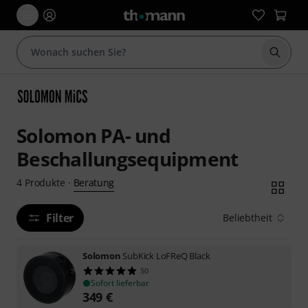
Suche 
Solomon PA- und
Beschallungsequipment
Beratung
4
Produkte
·
Filter
Beliebtheit
Solomon
SubKick LoFReQ Black
50
Sofort lieferbar
349
€