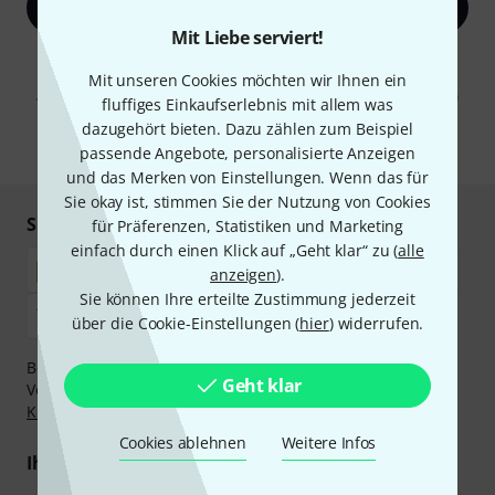
Jetzt anmelden
Mit Liebe serviert!
Mit Klick auf „Jetzt anmelden“ stimmen Sie dem Erhalt von E-Mail-
Werbung und einer Messung des E-Mail-Nutzungsverhaltens zu. Die
Mit unseren Cookies möchten wir Ihnen ein
Abmeldung ist jederzeit möglich. Weitere Informationen finden Sie in
fluffiges Einkaufserlebnis mit allem was
unseren
Datenschutzhinweisen
.
dazugehört bieten. Dazu zählen zum Beispiel
* Pflichtfeld
passende Angebote, personalisierte Anzeigen
und das Merken von Einstellungen. Wenn das für
Sie okay ist, stimmen Sie der Nutzung von Cookies
Sicher einkaufen & bezahlen
für Präferenzen, Statistiken und Marketing
einfach durch einen Klick auf „Geht klar“ zu (
alle
anzeigen
).
Sie können Ihre erteilte Zustimmung jederzeit
über die Cookie-Einstellungen (
hier
) widerrufen.
Bezahlen Sie vertraulich und sicher per Nachnahme,
Geht klar
Vorkasse, PayPal, Amazon Pay,
Klarna Sofort bezahlen
,
Klarna Ratenzahlung
oder Kreditkarte.
Cookies ablehnen
Weitere Infos
Ihre Vorteile