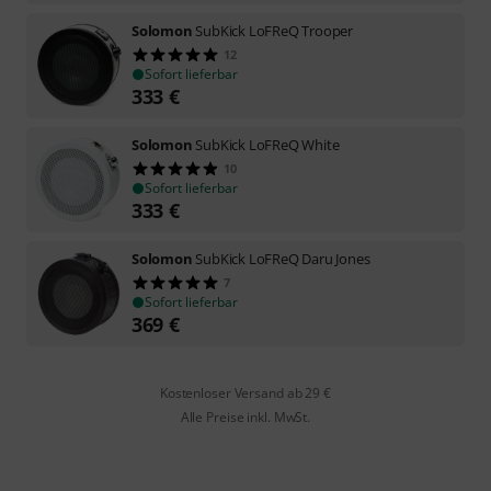
Solomon
SubKick LoFReQ Trooper
12
Sofort lieferbar
333
€
Solomon
SubKick LoFReQ White
10
Sofort lieferbar
333
€
Solomon
SubKick LoFReQ Daru Jones
7
Sofort lieferbar
369
€
Kostenloser Versand ab 29 €
Alle Preise inkl. MwSt.