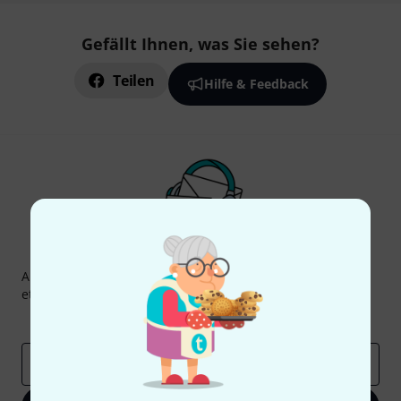
Gefällt Ihnen, was Sie sehen?
Teilen
Hilfe & Feedback
Thomann Newsletter
Abonniere den Thomann Newsletter und gewinne mit
etwas Glück einen von
50 Gutscheinen
über jeweils
50€
!
Inspirierende Beiträge
Deals
Thomann Insights
E-Mail-Adresse
*