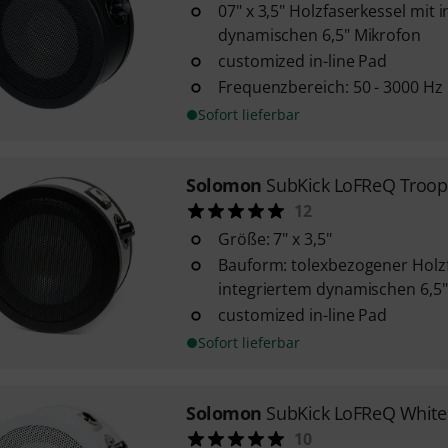
07" x 3,5" Holzfaserkessel mit 
dynamischen 6,5" Mikrofon
customized in-line Pad
Frequenzbereich: 50 - 3000 Hz
Sofort lieferbar
Solomon
SubKick LoFReQ Troop
12
Größe: 7" x 3,5"
Bauform: tolexbezogener Holzf
integriertem dynamischen 6,5"
customized in-line Pad
Sofort lieferbar
Solomon
SubKick LoFReQ White
10