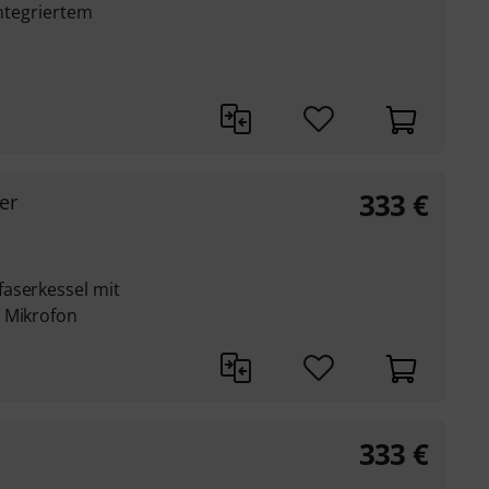
integriertem
333
€
er
aserkessel mit
 Mikrofon
333
€