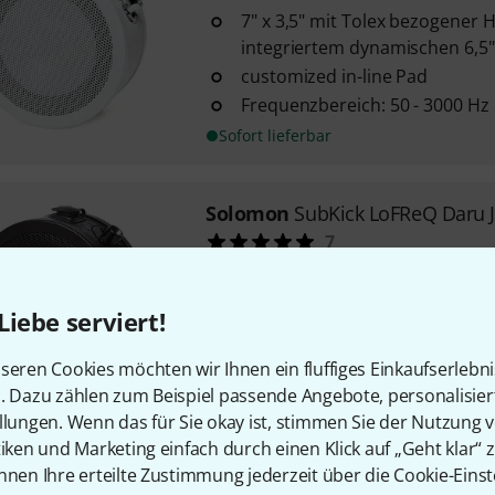
7" x 3,5" mit Tolex bezogener 
integriertem dynamischen 6,5"
customized in-line Pad
Frequenzbereich: 50 - 3000 Hz
Sofort lieferbar
Solomon
SubKick LoFReQ Daru 
7
Daru Jones Signature Modell
7" x 3,5" folienbezogener Holzf
Liebe serviert!
integriertem dynamischen 6,5"
customized in-line Pad
seren Cookies möchten wir Ihnen ein fluffiges Einkaufserlebn
Sofort lieferbar
n. Dazu zählen zum Beispiel passende Angebote, personalisie
llungen. Wenn das für Sie okay ist, stimmen Sie der Nutzung 
tiken und Marketing einfach durch einen Klick auf „Geht klar“ z
nnen Ihre erteilte Zustimmung jederzeit über die Cookie-Einst
Kostenloser Versand ab 2