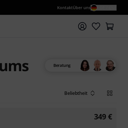
Kontakt
Über uns
DE / €
e mit Suchwort {searchTerm} starten
rums
Beratung
Beliebtheit
349
€