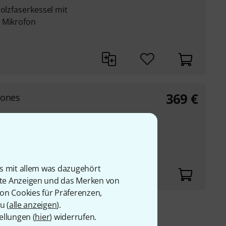
Holzfaserkessel mit
 Mikrofon
369
€
Jones
aserkessel mit
 Mikrofon
is mit allem was dazugehört
rte Anzeigen und das Merken von
von Cookies für Präferenzen,
u (
alle anzeigen
).
ellungen (
hier
) widerrufen.
9 €