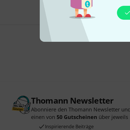
Thomann Newsletter
Abonniere den Thomann Newsletter und
einen von
50 Gutscheinen
über jeweils
Inspirierende Beiträge