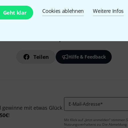
Alle Preise inkl. MwSt.
Cookies ablehnen
Weitere Infos
Geht klar
Gefällt Ihnen, was Sie sehen?
Teilen
Hilfe & Feedback
E-Mail-Adresse
*
 gewinne mit etwas Glück
50€
!
Mit Klick auf „Jetzt anmelden“ stimmen
Nutzungsverhaltens zu. Die Abmeldung is