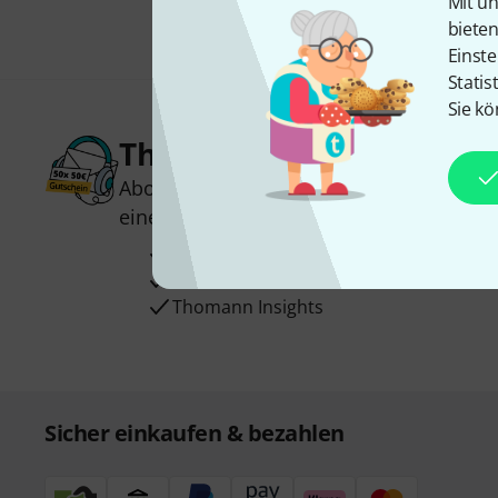
Mit un
biete
Einste
Statis
Sie kö
Thomann Newsletter
Abonniere den Thomann Newsletter und
einen von
50 Gutscheinen
über jeweils
Inspirierende Beiträge
Deals
Thomann Insights
Sicher einkaufen & bezahlen