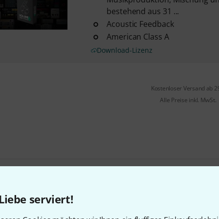
bestehend aus 31 ...
Acoustic Feedback
American Class A
Download-Lizenz
Kostenloser Versand ab 2
Alle Preise inkl. MwSt.
Gefällt Ihnen, was Sie sehen?
Liebe serviert!
Teilen
Hilfe & Feedback