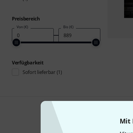
Preisbereich
Von (€)
Bis (€)
Verfügbarkeit
Sofort lieferbar
(1)
Mit 