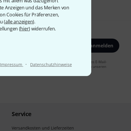
is mit allem was dazugehört
rte Anzeigen und das Merken von
von Cookies für Präferenzen,
u (
alle anzeigen
).
ellungen (
hier
) widerrufen.
Jetzt anmelden
 Sie dem Erhalt von E-Mail-Werbung und einer Messung des E-Mail-
·
Impressum
Datenschutzhinweise
t jederzeit möglich. Weitere Informationen finden Sie in unseren
Service
Versandkosten und Lieferzeiten