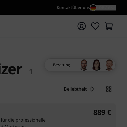
Kontakt
Über uns
DE / €
e mit Suchwort {searchTerm} starten
izer
Beratung
1
Beliebtheit
889
€
ür die professionelle
nd Mastering