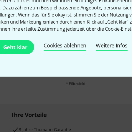
seren Cookies möchten wir Ihnen ein fluffiges Einkaufserlebn
n. Dazu zählen zum Beispiel passende Angebote, personalisie
llungen. Wenn das für Sie okay ist, stimmen Sie der Nutzung 
tiken und Marketing einfach durch einen Klick auf „Geht klar“ z
nnen Ihre erteilte Zustimmung jederzeit über die Cookie-Einst
Cookies ablehnen
Weitere Infos
E-Mail-Adresse
*
Geht klar
 gewinne mit etwas Glück
50€
!
Mit Klick auf „Jetzt anmelden“ stimmen
Nutzungsverhaltens zu. Die Abmeldung is
Datenschutzhinweisen
.
* Pflichtfeld
Ihre Vorteile
3 Jahre Thomann Garantie