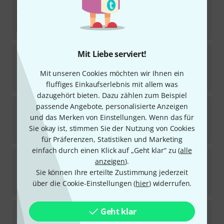
6
Download-Lizenz
99
€
Slate Digital
FG-DS 902
Mit Liebe serviert!
Download-Lizenz
Mit unseren Cookies möchten wir Ihnen ein
149
€
fluffiges Einkaufserlebnis mit allem was
dazugehört bieten. Dazu zählen zum Beispiel
Slate Digital
SD-D Chorus & Custom D Chorus
passende Angebote, personalisierte Anzeigen
und das Merken von Einstellungen. Wenn das für
Download-Lizenz
Sie okay ist, stimmen Sie der Nutzung von Cookies
99
€
für Präferenzen, Statistiken und Marketing
einfach durch einen Klick auf „Geht klar“ zu (
alle
Slate Digital
Storch Filter
anzeigen
).
1
Sie können Ihre erteilte Zustimmung jederzeit
Download-Lizenz
über die Cookie-Einstellungen (
hier
) widerrufen.
49
€
Slate Digital
FG-36A
Geht klar
2