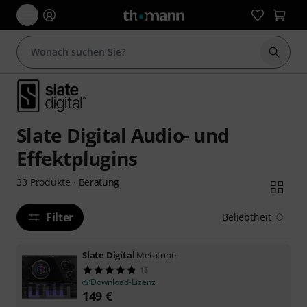
Suche 
Slate Digital Audio- und
Effektplugins
Beratung
33
Produkte
·
Filter
Beliebtheit
Slate Digital
Metatune
15
Download-Lizenz
149
€