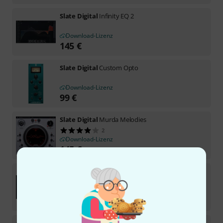
Slate Digital
Infinity EQ 2
Download-Lizenz
145
€
Slate Digital
Custom Opto
Download-Lizenz
99
€
Slate Digital
Murda Melodies
2
Download-Lizenz
145
€
Slate Digital
Virtu
Download-Lizenz
99
€
Slate Digital
Virtual Tube Collection