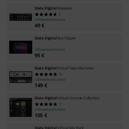
Slate Digital
Repeater
5
Download-Lizenz
49
€
Slate Digital
Bus Clipper
Download-Lizenz
95
€
Slate Digital
Virtual Tape Machines
32
Download-Lizenz
149
€
Slate Digital
Virtual Console Collection
17
Download-Lizenz
105
€
Slate Digital
Virtual Mix Rack