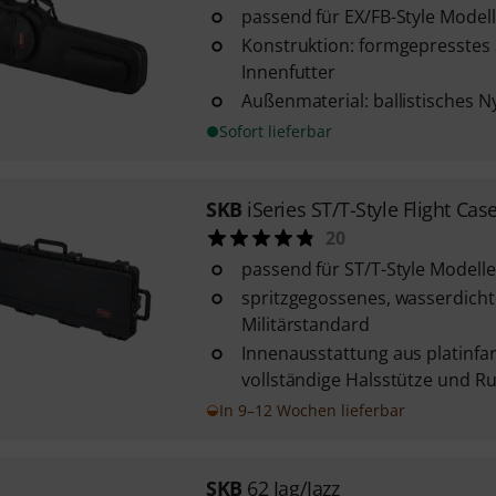
passend für EX/FB-Style Model
Konstruktion: formgepresstes 
Innenfutter
Außenmaterial: ballistisches N
Sofort lieferbar
SKB
iSeries ST/T-Style Flight Cas
20
passend für ST/T-Style Modelle
spritzgegossenes, wasserdich
Militärstandard
Innenausstattung aus platinfa
vollständige Halsstütze und R
In 9–12 Wochen lieferbar
SKB
62 Jag/Jazz