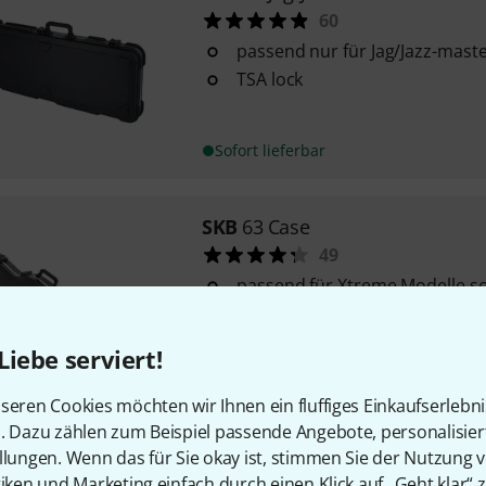
60
passend nur für Jag/Jazz-mast
TSA lock
Sofort lieferbar
SKB
63 Case
49
passend für Xtreme Modelle sow
Warrior- und Kelly-Korpusfor
Gewicht: 7,8 kg
Liebe serviert!
Sofort lieferbar
seren Cookies möchten wir Ihnen ein fluffiges Einkaufserlebn
n. Dazu zählen zum Beispiel passende Angebote, personalisie
llungen. Wenn das für Sie okay ist, stimmen Sie der Nutzung 
SKB
35
tiken und Marketing einfach durch einen Klick auf „Geht klar“ z