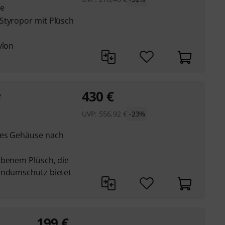
le
Styropor mit Plüsch
ylon
430
€
e
UVP:
556,92
€
-23%
tes Gehäuse nach
rbenem Plüsch, die
undumschutz bietet
199
€