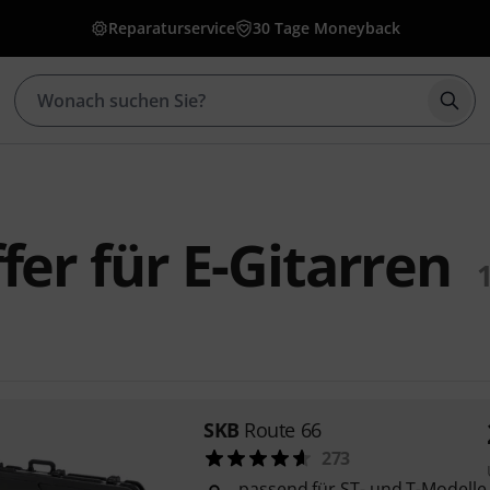
Reparaturservice
30 Tage Moneyback
Such
fer für E-Gitarren
SKB
Route 66
273
passend für ST- und T-Modelle