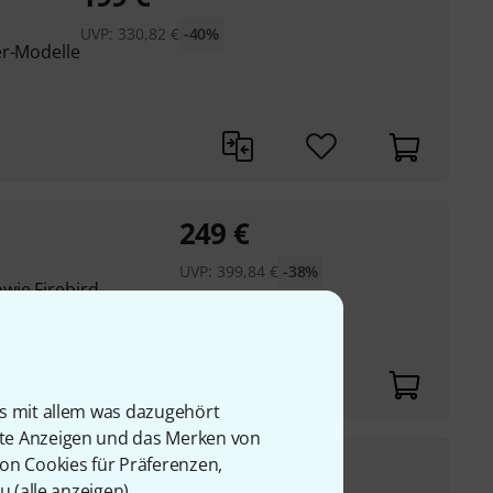
UVP:
330,82
€
-40%
er-Modelle
249
€
UVP:
399,84
€
-38%
ie Firebird-,
men
is mit allem was dazugehört
rte Anzeigen und das Merken von
222
€
von Cookies für Präferenzen,
u (
alle anzeigen
).