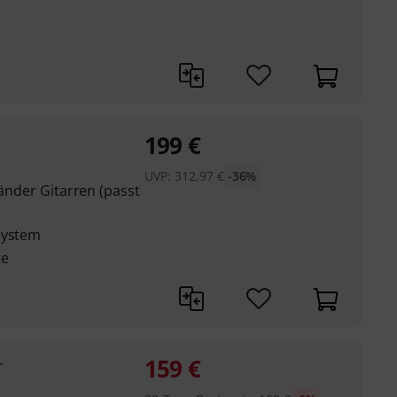
199
€
UVP:
312,97
€
-36%
händer Gitarren (passt
system
te
159
€
r