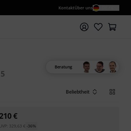
Kontakt
Über uns
DE / €
e mit Suchwort {searchTerm} starten
Beratung
15
Beliebtheit
210
€
UVP:
329,63
€
-36%