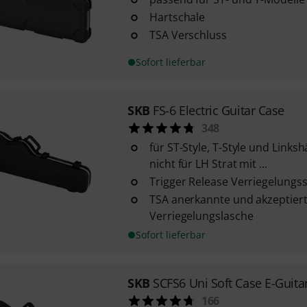
Hartschale
TSA Verschluss
Sofort lieferbar
SKB
FS-6 Electric Guitar Case
348
für ST-Style, T-Style und Links
nicht für LH Strat mit ...
Trigger Release Verriegelungs
TSA anerkannte und akzeptier
Verriegelungslasche
Sofort lieferbar
SKB
SCFS6 Uni Soft Case E-Guita
166