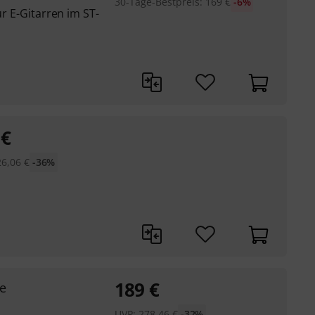
30-Tage-Bestpreis
:
169
€
-6%
ür E-Gitarren im ST-
€
26,06
€
-36%
189
€
se
UVP:
278,46
€
-32%