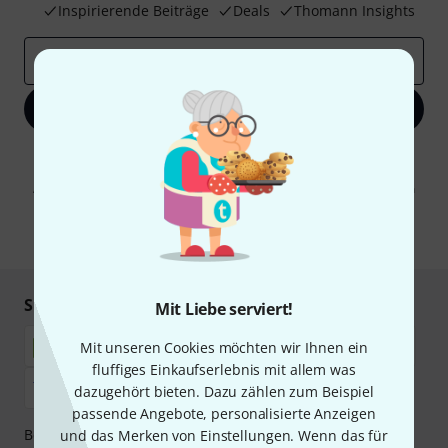
Inspirierende Beiträge
Deals
Thomann Insights
E-Mail-Adresse
*
Jetzt anmelden
Mit Klick auf „Jetzt anmelden“ stimmen Sie dem Erhalt von E-Mail-
Werbung und einer Messung des E-Mail-Nutzungsverhaltens zu. Die
Abmeldung ist jederzeit möglich. Weitere Informationen finden Sie in
unseren
Datenschutzhinweisen
.
* Pflichtfeld
Sicher einkaufen & bezahlen
Mit Liebe serviert!
Mit unseren Cookies möchten wir Ihnen ein
fluffiges Einkaufserlebnis mit allem was
dazugehört bieten. Dazu zählen zum Beispiel
passende Angebote, personalisierte Anzeigen
Bezahlen Sie vertraulich und sicher per Nachnahme,
und das Merken von Einstellungen. Wenn das für