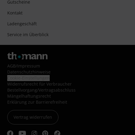
Gutscheine
Kontakt
Ladengeschäft
Service im Überblick
AGB
/
Impressum
Datenschutzhinweise
Cookie-Einstellungen
Widerrufsrecht für Verbraucher
Bestellvorgang/Vertragsabschluss
Mängelhaftungsrecht
Erklärung zur Barrierefreiheit
Vertrag widerrufen