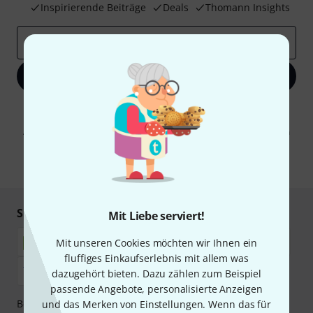
Inspirierende Beiträge
Deals
Thomann Insights
E-Mail-Adresse
*
Jetzt anmelden
Mit Klick auf „Jetzt anmelden“ stimmen Sie dem Erhalt von E-Mail-
Werbung und einer Messung des E-Mail-Nutzungsverhaltens zu. Die
Abmeldung ist jederzeit möglich. Weitere Informationen finden Sie in
unseren
Datenschutzhinweisen
.
* Pflichtfeld
Sicher einkaufen & bezahlen
Mit Liebe serviert!
Mit unseren Cookies möchten wir Ihnen ein
fluffiges Einkaufserlebnis mit allem was
dazugehört bieten. Dazu zählen zum Beispiel
passende Angebote, personalisierte Anzeigen
Bezahlen Sie vertraulich und sicher per Nachnahme,
und das Merken von Einstellungen. Wenn das für