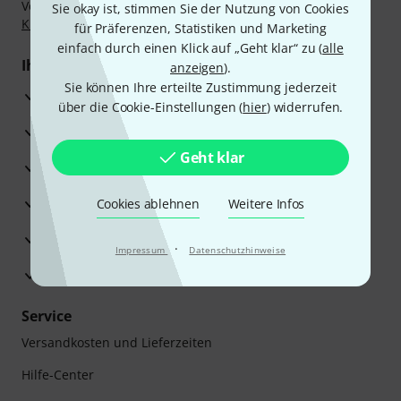
Vorkasse, PayPal, Amazon Pay,
Klarna Sofort bezahlen
,
Sie okay ist, stimmen Sie der Nutzung von Cookies
Klarna Ratenzahlung
oder Kreditkarte.
für Präferenzen, Statistiken und Marketing
einfach durch einen Klick auf „Geht klar“ zu (
alle
Ihre Vorteile
anzeigen
).
Sie können Ihre erteilte Zustimmung jederzeit
3 Jahre Thomann Garantie
über die Cookie-Einstellungen (
hier
) widerrufen.
30 Tage Money-Back-Garantie
Geht klar
Reparaturservice
Beratung durch Fachexperten
Cookies ablehnen
Weitere Infos
Zufriedenheitsgarantie
·
Impressum
Datenschutzhinweise
Europas größtes Versandlager
Service
Versandkosten und Lieferzeiten
Hilfe-Center