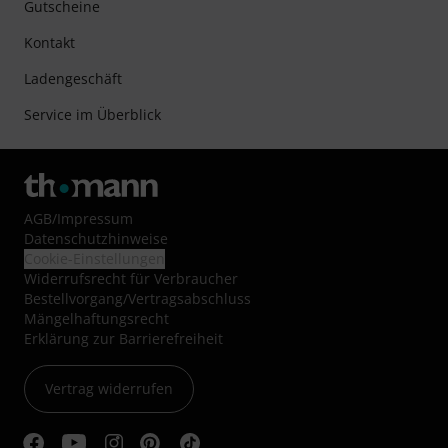
Gutscheine
Kontakt
Ladengeschäft
Service im Überblick
AGB
/
Impressum
Datenschutzhinweise
Cookie-Einstellungen
Widerrufsrecht für Verbraucher
Bestellvorgang/Vertragsabschluss
Mängelhaftungsrecht
Erklärung zur Barrierefreiheit
Vertrag widerrufen