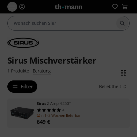
Suche 
Sirus Mischverstärker
Beratung
1
Produkte
·
Filter
Beliebtheit
Sirus
Z-Amp 4.250T
4
In 1–2 Wochen lieferbar
649
€