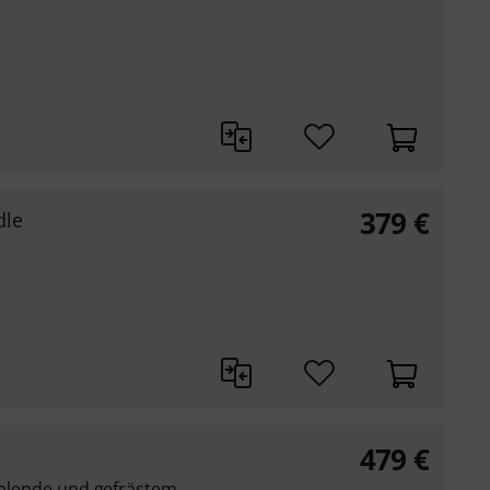
379
€
dle
479
€
ckblende und gefrästem