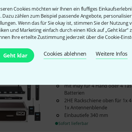
seren Cookies möchten wir Ihnen ein fluffiges Einkaufserlebn
Sirus
Quad 4B 470 Cases Bundl
n. Dazu zählen zum Beispiel passende Angebote, personalisie
mit Inlay für 4 Hand oder 4 T
llungen. Wenn das für Sie okay ist, stimmen Sie der Nutzung 
Batterien
tiken und Marketing einfach durch einen Klick auf „Geht klar“ z
2HE Rackschiene oben für 1x 
nnen Ihre erteilte Zustimmung jederzeit über die Cookie-Einst
1x Antennenblende
Einbautiefe 340 mm
Cookies ablehnen
Weitere Infos
Geht klar
Sofort lieferbar
Sirus
Quad 2B 2H 470 Case Bun
mit Inlay für 4 Hand oder 4 T
Batterien
2HE Rackschiene oben für 1x 
1x Antennenblende
Einbautiefe 340 mm
Sofort lieferbar