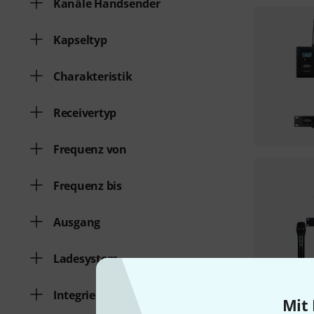
Kanäle Handsender
Kapseltyp
Charakteristik
Receivertyp
Frequenz von
Frequenz bis
Ausgang
Ladesystem
Integrierter Akku
Mit 