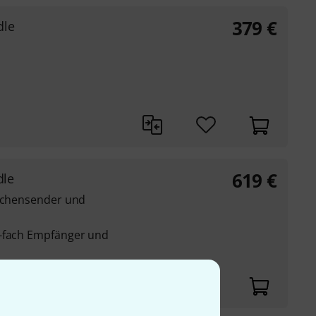
379
€
dle
619
€
dle
aschensender und
4-fach Empfänger und