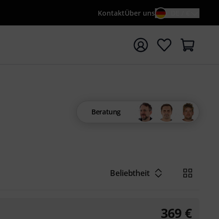
Kontakt
Über uns
DE / €
e mit Suchwort {searchTerm} starten
Beratung
Beliebtheit
369
€