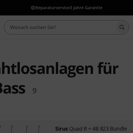
Reparaturservice
3 Jahre Garantie
Such
ahtlosanlagen für
Bass
9
Sirus
Quad R + 4B 823 Bundle