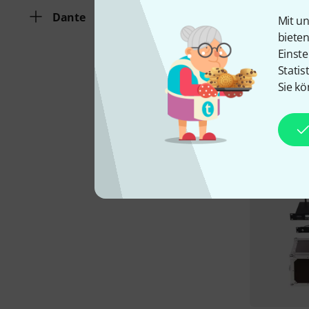
Dante
Mit un
biete
Einste
Statis
Sie kö