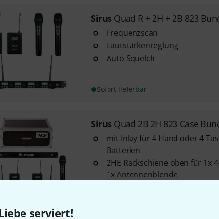
Sirus
Quad R + 2H + 2B 823 Bun
Frequenzscan
Lautstärkenreglung
Auto Squelch
Sofort lieferbar
Sirus
Quad 2B 2H 823 Case Bun
mit Inlay für 4 Hand oder 4 T
Batterien
2HE Rackschiene oben für 1x 
1x Antennenblende
Einbautiefe 340 mm
Sofort lieferbar
Liebe serviert!