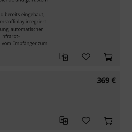
d bereits eingebaut,
mstoffinlay integriert
lung, automatischer
 Infrarot-
en vom Empfänger zum
369
€