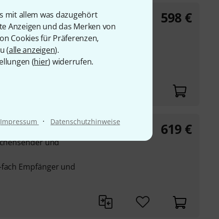
598
€
is mit allem was dazugehört
e
rte Anzeigen und das Merken von
aschensender und
von Cookies für Präferenzen,
u (
alle anzeigen
).
4-fach Empfänger und
ellungen (
hier
) widerrufen.
·
Impressum
Datenschutzhinweise
619
€
dle
aschensender und
4-fach Empfänger und