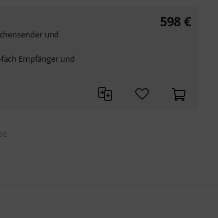
598
€
aschensender und
4-fach Empfänger und
9 €