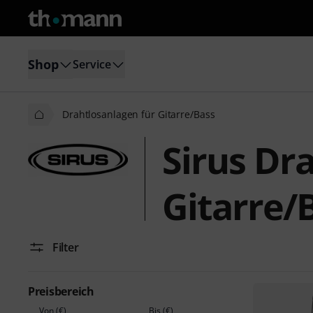
Shop
Service
Drahtlosanlagen für Gitarre/Bass
Sirus Dr
Gitarre/
Filter
Preisbereich
Von (€)
Bis (€)