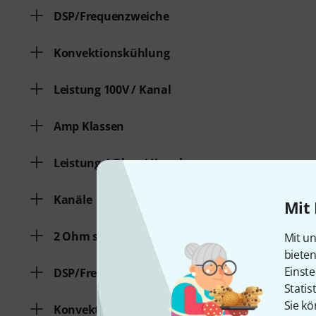
DSP/Frequenzweiche
Konvektionskühlung
Leistung 100V / Kanal
Amp Klassen
Leistung 4 Ohm / Kanal
Kanäle
Mit 
2 Ohm stabil
Mit un
biete
Einste
DSP/Frequenzweiche
Statis
Sie kö
Konvektionskühlung