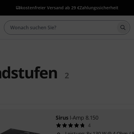
kostenfreier Versand ab 29 €
Zahlungssicherheit
Such
ndstufen
2
Sirus
I-Amp 8.150
4
Leistung: 8x 130 W @ 4 Ohm /