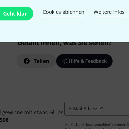
Cookies ablehnen
Weitere Infos
Geht klar
Gefällt Ihnen, was Sie sehen?
Teilen
Hilfe & Feedback
E-Mail-Adresse
*
 gewinne mit etwas Glück
50€
!
Mit Klick auf „Jetzt anmelden“ stimmen