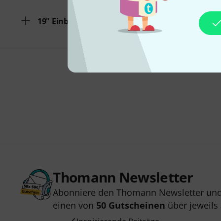
19" Einbau Höhe
Thomann Newsletter
Abonniere den Thomann Newsletter und
einen von
50 Gutscheinen
über jeweils