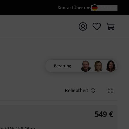
Kontakt
Über uns
DE / €
e mit Suchwort {searchTerm} starten
Beratung
Beliebtheit
549
€
 8x 70 W @ 8 Ohm