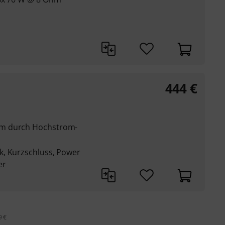
444
€
rm durch Hochstrom-
k, Kurzschluss, Power
er
9 €