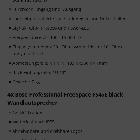
Euroblock-Eingang und -Ausgang
rückseitig montierte Lautstärkeregler und Netzschalter
Signal-, Clip-, Protect- und Power-LED
Frequenzbereich: 100 - 15.000 Hz
Eingangsimpedanz 20 kOhm symmetrisch / 10 kOhm
unsymmetrisch
Abmessungen: (B x T x H): 483 x x360 x 44 mm
Rack-Einbaugröße: 1U 19"
Gewicht: 7 kg
4x Bose Professional FreeSpace FS4SE black
Wandlautsprecher
1x 4,5" Treiber
wetterfest nach IP55
abnehmbare und drehbare Logos