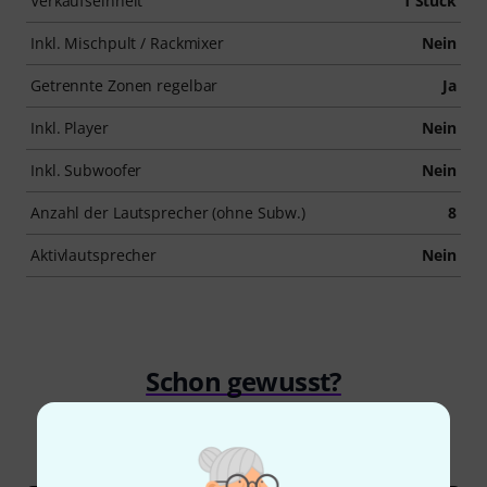
Verkaufseinheit
1 Stück
Inkl. Mischpult / Rackmixer
Nein
Getrennte Zonen regelbar
Ja
Inkl. Player
Nein
Inkl. Subwoofer
Nein
Anzahl der Lautsprecher (ohne Subw.)
8
Aktivlautsprecher
Nein
Schon gewusst?
Alle
Ratgeber