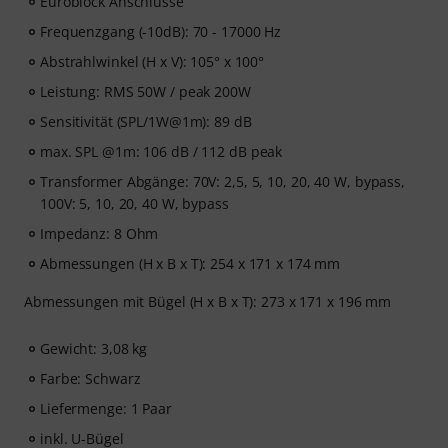
Euroblock Anschlüsse
Frequenzgang (-10dB): 70 - 17000 Hz
Abstrahlwinkel (H x V): 105° x 100°
Leistung: RMS 50W / peak 200W
Sensitivität (SPL/1W@1m): 89 dB
max. SPL @1m: 106 dB / 112 dB peak
Transformer Abgänge: 70V: 2,5, 5, 10, 20, 40 W, bypass,
100V: 5, 10, 20, 40 W, bypass
Impedanz: 8 Ohm
Abmessungen (H x B x T): 254 x 171 x 174 mm
Abmessungen mit Bügel (H x B x T): 273 x 171 x 196 mm
Gewicht: 3,08 kg
Farbe: Schwarz
Liefermenge: 1 Paar
inkl. U-Bügel