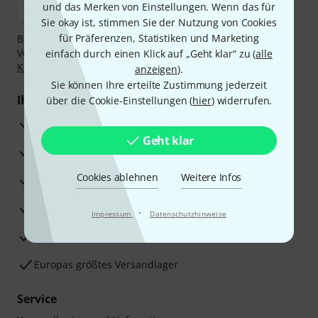
und das Merken von Einstellungen. Wenn das für
Sie okay ist, stimmen Sie der Nutzung von Cookies
für Präferenzen, Statistiken und Marketing
Bezahlen Sie vertraulich und sicher per Nachnahme,
Vorkasse, PayPal, Amazon Pay,
Klarna Sofort bezahlen
,
einfach durch einen Klick auf „Geht klar“ zu (
alle
Klarna Ratenzahlung
oder Kreditkarte.
anzeigen
).
Sie können Ihre erteilte Zustimmung jederzeit
Ihre Vorteile
über die Cookie-Einstellungen (
hier
) widerrufen.
3 Jahre Thomann Garantie
Geht klar
30 Tage Money-Back-Garantie
Cookies ablehnen
Weitere Infos
Reparaturservice
Beratung durch Fachexperten
·
Impressum
Datenschutzhinweise
Zufriedenheitsgarantie
Europas größtes Versandlager
Service