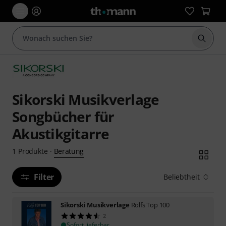
Suche 
Sikorski Musikverlage
Songbücher für
Akustikgitarre
Beratung
1
Produkte
·
Filter
Beliebtheit
Sikorski Musikverlage
Rolfs Top 100
2
Sofort lieferbar