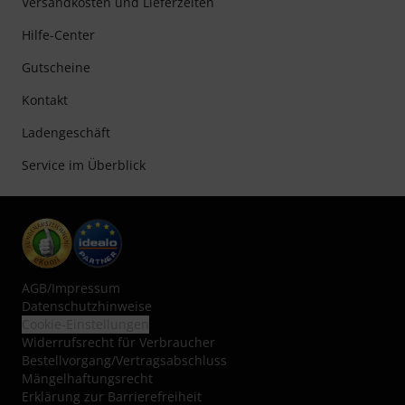
Versandkosten und Lieferzeiten
Hilfe-Center
Gutscheine
Kontakt
Ladengeschäft
Service im Überblick
AGB
/
Impressum
Datenschutzhinweise
Cookie-Einstellungen
Widerrufsrecht für Verbraucher
Bestellvorgang/Vertragsabschluss
Mängelhaftungsrecht
Erklärung zur Barrierefreiheit