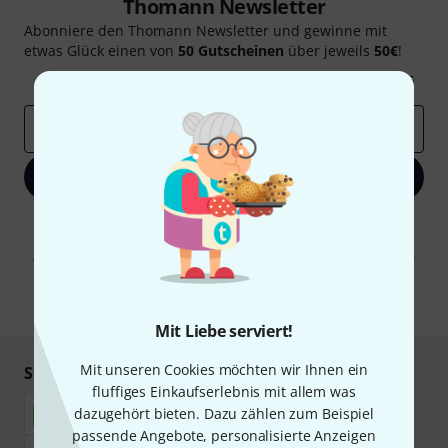
Thomann Newsletter
Abonniere den Thomann Newsletter und gewinne mit
etwas Glück einen von
50 Gutscheinen
über jeweils
50€
!
Inspirierende Beiträge
Deals
Thomann Insights
E-Mail-Adresse
*
Jetzt anmelden
Mit Klick auf „Jetzt anmelden“ stimmen Sie dem Erhalt von E-Mail-
Werbung und einer Messung des E-Mail-Nutzungsverhaltens zu. Die
Abmeldung ist jederzeit möglich. Weitere Informationen finden Sie in
unseren
Datenschutzhinweisen
.
* Pflichtfeld
Mit Liebe serviert!
Mit unseren Cookies möchten wir Ihnen ein
Sicher einkaufen & bezahlen
fluffiges Einkaufserlebnis mit allem was
dazugehört bieten. Dazu zählen zum Beispiel
passende Angebote, personalisierte Anzeigen