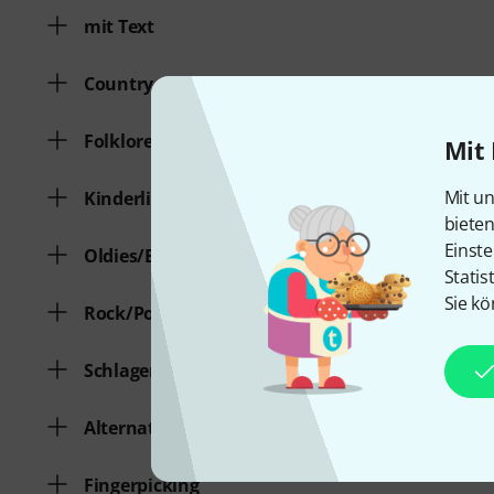
mit Text
Country
Folklore/Traditionals
Mit 
Mit un
Kinderlieder
biete
Einste
Oldies/Evergreens
Statis
Sie kö
Rock/Pop
Schlager/Volksmusik
Alternative
Fingerpicking