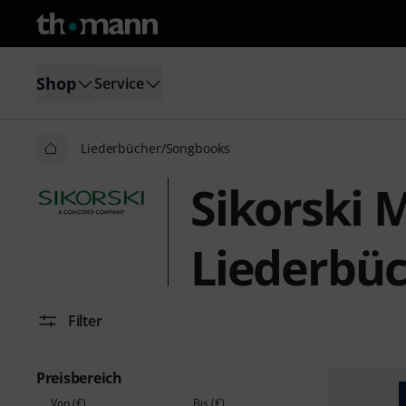
Shop
Service
Liederbücher/Songbooks
Sikorski 
Liederbü
Filter
Preisbereich
Von (€)
Bis (€)