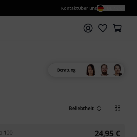
Kontakt
Über uns
DE / €
e mit Suchwort {searchTerm} starten
Beratung
Beliebtheit
24,95
€
p 100