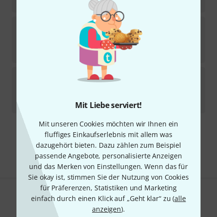
215
€
Shure
PGA98D B-Stock
Sofort lieferbar
149
€
Shure
Nexadyne 6 3Pack B-Stock
Sofort lieferbar
619
€
Mit Liebe serviert!
Mit unseren Cookies möchten wir Ihnen ein
Kostenloser Versand ab 29 €
fluffiges Einkaufserlebnis mit allem was
Alle Preise inkl. MwSt.
dazugehört bieten. Dazu zählen zum Beispiel
passende Angebote, personalisierte Anzeigen
und das Merken von Einstellungen. Wenn das für
Sie okay ist, stimmen Sie der Nutzung von Cookies
für Präferenzen, Statistiken und Marketing
einfach durch einen Klick auf „Geht klar“ zu (
alle
Gefällt Ihnen, was Sie sehen?
anzeigen
).