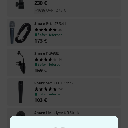
230
€
-16%
UVP:
275
€
Shure
Beta 57 Set I
35
Sofort lieferbar
173
€
Shure
PGA98D
14
Sofort lieferbar
159
€
Shure
SM57 LC B-Stock
249
Sofort lieferbar
103
€
Shure
Nexadyne 6 B-Stock
Sofort lieferbar