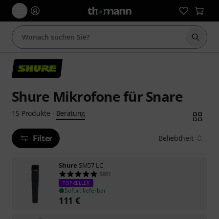
Suche 
Shure Mikrofone für Snare
Beratung
15
Produkte
·
Filter
Beliebtheit
Shure
SM57 LC
5881
TOP-SELLER
Sofort lieferbar
111
€