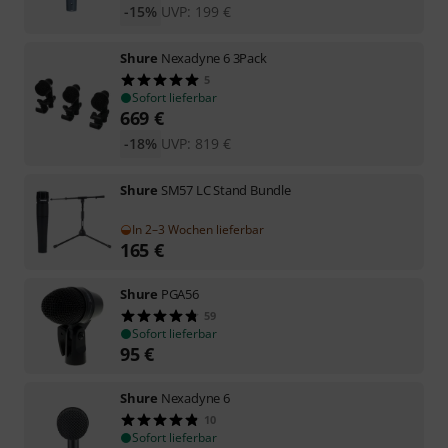
-15%
UVP:
199
€
Shure
Nexadyne 6 3Pack
5
Sofort lieferbar
669
€
-18%
UVP:
819
€
Shure
SM57 LC Stand Bundle
In 2–3 Wochen lieferbar
165
€
Shure
PGA56
59
Sofort lieferbar
95
€
Shure
Nexadyne 6
10
Sofort lieferbar