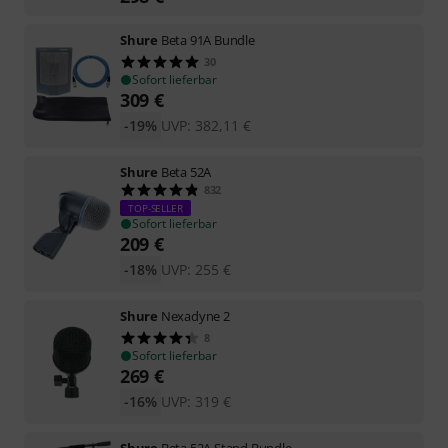
Shure
Beta 91A Bundle
30
Sofort lieferbar
309
€
-19%
UVP:
382,11
€
Shure
Beta 52A
832
TOP-SELLER
Sofort lieferbar
209
€
-18%
UVP:
255
€
Shure
Nexadyne 2
8
Sofort lieferbar
269
€
-16%
UVP:
319
€
Shure
Beta 52A Stand Bundle