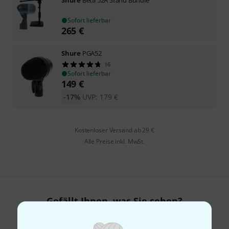
Sofort lieferbar
265
€
Shure
PGA52
16
Sofort lieferbar
149
€
-17%
UVP:
179
€
Kostenloser Versand ab 29 €
Alle Preise inkl. MwSt.
Gefällt Ihnen, was Sie sehen?
Teilen
Hilfe & Feedback