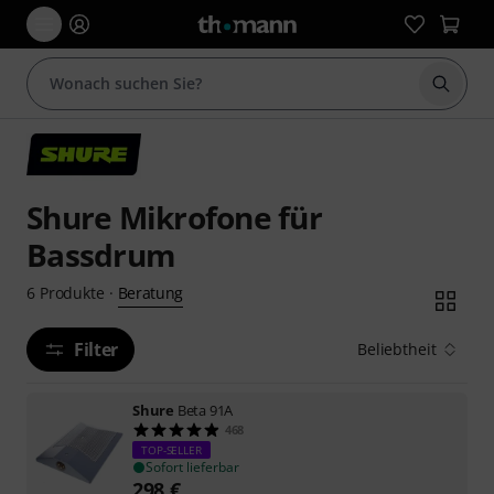
Suche 
Shure Mikrofone für
Bassdrum
Beratung
6
Produkte
·
Filter
Beliebtheit
Shure
Beta 91A
468
TOP-SELLER
Sofort lieferbar
298
€