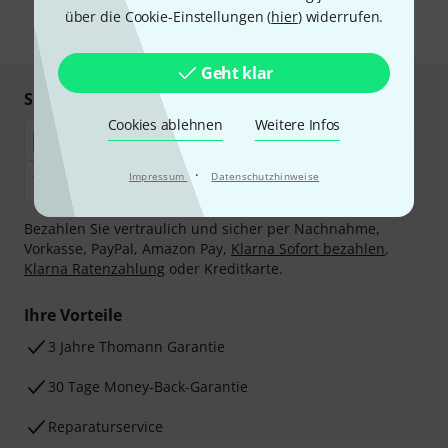
über die Cookie-Einstellungen (
hier
) widerrufen.
* Pflichtfeld
Geht klar
Sicher einkaufen & bezahlen
Cookies ablehnen
Weitere Infos
·
Impressum
Datenschutzhinweise
Bezahlen Sie vertraulich und sicher per Nachnahme,
Vorkasse, PayPal, Amazon Pay,
Klarna Sofort bezahlen
,
Klarna Ratenzahlung
oder Kreditkarte.
Ihre Vorteile
3 Jahre Thomann Garantie
30 Tage Money-Back-Garantie
Reparaturservice