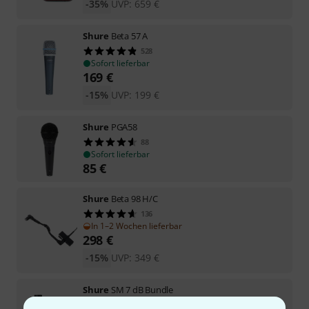
-35%
UVP:
659
€
Shure
Beta 57 A
528
Sofort lieferbar
169
€
-15%
UVP:
199
€
Shure
PGA58
88
Sofort lieferbar
85
€
Shure
Beta 98 H/C
136
In 1–2 Wochen lieferbar
298
€
-15%
UVP:
349
€
Shure
SM 7 dB Bundle