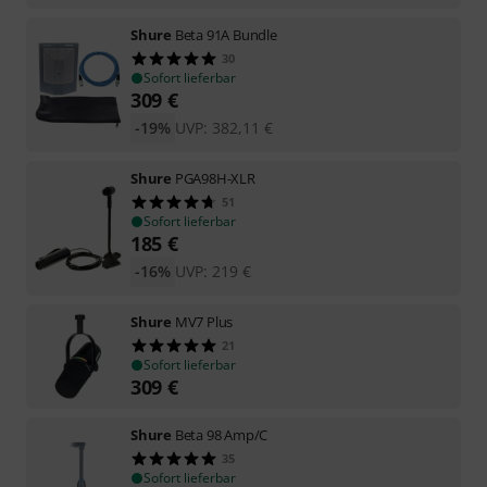
Shure
Beta 91A Bundle
30
Sofort lieferbar
309
€
-19%
UVP:
382,11
€
Shure
PGA98H-XLR
51
Sofort lieferbar
185
€
-16%
UVP:
219
€
Shure
MV7 Plus
21
Sofort lieferbar
309
€
Shure
Beta 98 Amp/C
35
Sofort lieferbar