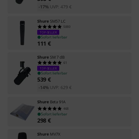
-17%
UVP:
479
€
Shure
SM57 LC
5880
TOP-SELLER
Sofort lieferbar
111
€
Shure
SM 7 dB
61
TOP-SELLER
Sofort lieferbar
539
€
-14%
UVP:
629
€
Shure
Beta 91A
468
Sofort lieferbar
298
€
Shure
MV7X