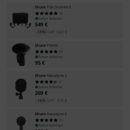
Shure
PGA Drumkit 6
20
Sofort lieferbar
549
€
-15%
UVP:
649
€
Shure
PGA56
59
Sofort lieferbar
95
€
Shure
Nexadyne 2
8
Sofort lieferbar
269
€
-16%
UVP:
319
€
Shure
Nexadyne 6
10
Sofort lieferbar