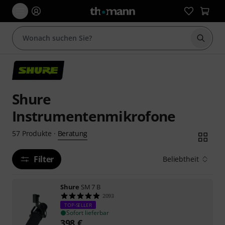
Suche 
Shure
Instrumentenmikrofone
Beratung
57
Produkte
·
Filter
Beliebtheit
Shure
SM 7 B
2093
TOP-SELLER
Sofort lieferbar
398
€