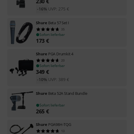
230
€
-16%
UVP:
275
€
Shure
Beta 57 Set I
35
Sofort lieferbar
173
€
Shure
PGA Drumkit 4
20
Sofort lieferbar
349
€
-10%
UVP:
389
€
Shure
Beta 52A Stand Bundle
Sofort lieferbar
265
€
Shure
PGA98H-TQG
13