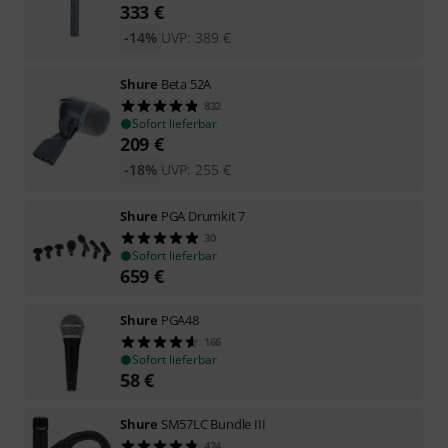
333
€
-14%
UVP:
389
€
Shure
Beta 52A
832
Sofort lieferbar
209
€
-18%
UVP:
255
€
Shure
PGA Drumkit 7
30
Sofort lieferbar
659
€
Shure
PGA48
166
Sofort lieferbar
58
€
Shure
SM57LC Bundle III
424