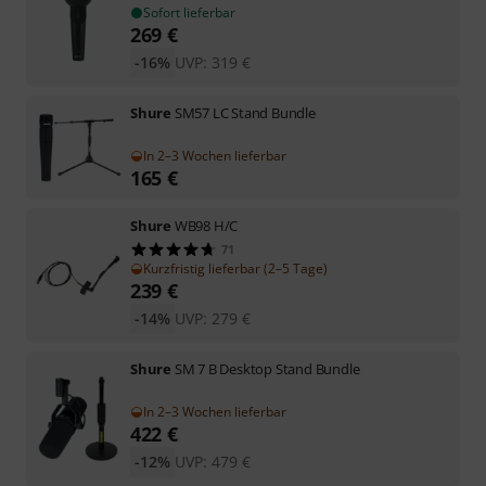
Sofort lieferbar
269
€
-16%
UVP:
319
€
Shure
SM57 LC Stand Bundle
In 2–3 Wochen lieferbar
165
€
Shure
WB98 H/C
71
Kurzfristig lieferbar (2–5 Tage)
239
€
-14%
UVP:
279
€
Shure
SM 7 B Desktop Stand Bundle
In 2–3 Wochen lieferbar
422
€
-12%
UVP:
479
€