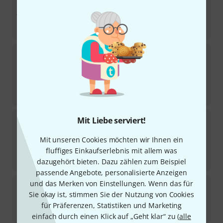
Sofort lieferbar
575
€
-28%
UVP:
799
€
Shure
MV7i
4
Sofort lieferbar
369
€
-12%
UVP:
419
€
Shure
Nexadyne 6 3Pack
Mit Liebe serviert!
5
Sofort lieferbar
Mit unseren Cookies möchten wir Ihnen ein
669
€
fluffiges Einkaufserlebnis mit allem was
-18%
UVP:
819
€
dazugehört bieten. Dazu zählen zum Beispiel
passende Angebote, personalisierte Anzeigen
Shure
520 DX
und das Merken von Einstellungen. Wenn das für
Sie okay ist, stimmen Sie der Nutzung von Cookies
159
Sofort lieferbar
für Präferenzen, Statistiken und Marketing
159
€
einfach durch einen Klick auf „Geht klar“ zu (
alle