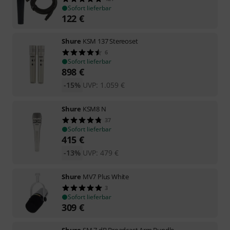
Sofort lieferbar
122
€
Shure
KSM 137 Stereoset
6
Sofort lieferbar
898
€
-15%
UVP:
1.059
€
Shure
KSM8 N
37
Sofort lieferbar
415
€
-13%
UVP:
479
€
Shure
MV7 Plus White
3
Sofort lieferbar
309
€
Shure
SM 7 dB Broadcast Arm Bundle