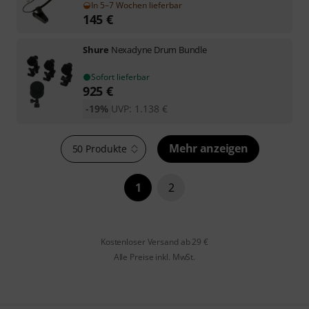
In 5–7 Wochen lieferbar
145
€
Shure
Nexadyne Drum Bundle
Sofort lieferbar
925
€
-19%
UVP:
1.138
€
Mehr anzeigen
50 Produkte
1
2
Kostenloser Versand ab 29 €
Alle Preise inkl. MwSt.