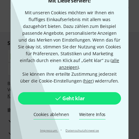
Mit Liebe serviert!
Werbung und einer Messung des E-Mail-Nutzungsverhaltens zu. Die
Abmeldung ist jederzeit möglich. Weitere Informationen finden Sie in
unseren
Datenschutzhinweisen
.
Mit unseren Cookies möchten wir Ihnen ein
fluffiges Einkaufserlebnis mit allem was
* Pflichtfeld
dazugehört bieten. Dazu zählen zum Beispiel
passende Angebote, personalisierte Anzeigen
und das Merken von Einstellungen. Wenn das für
Sicher einkaufen & bezahlen
Sie okay ist, stimmen Sie der Nutzung von Cookies
für Präferenzen, Statistiken und Marketing
einfach durch einen Klick auf „Geht klar“ zu (
alle
anzeigen
).
Sie können Ihre erteilte Zustimmung jederzeit
über die Cookie-Einstellungen (
hier
) widerrufen.
Bezahlen Sie vertraulich und sicher per Nachnahme,
Vorkasse, PayPal, Amazon Pay,
Klarna Sofort bezahlen
,
Klarna Ratenzahlung
oder Kreditkarte.
Geht klar
Ihre Vorteile
Cookies ablehnen
Weitere Infos
3 Jahre Thomann Garantie
·
Impressum
Datenschutzhinweise
30 Tage Money-Back-Garantie