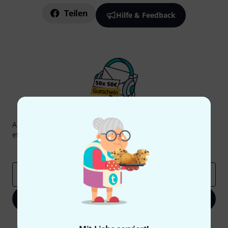
Teilen
Hilfe & Feedback
Thomann Newsletter
Abonniere den Thomann Newsletter und gewinne mit
etwas Glück einen von
50 Gutscheinen
über jeweils
50€
!
Inspirierende Beiträge
Deals
Thomann Insights
E-Mail-Adresse
*
Jetzt anmelden
Mit Klick auf „Jetzt anmelden“ stimmen Sie dem Erhalt von E-Mail-