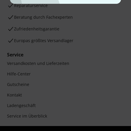
Reparaturservice
Beratung durch Fachexperten
Zufriedenheitsgarantie
Europas größtes Versandlager
Service
Versandkosten und Lieferzeiten
Hilfe-Center
Gutscheine
Kontakt
Ladengeschäft
Service im Überblick