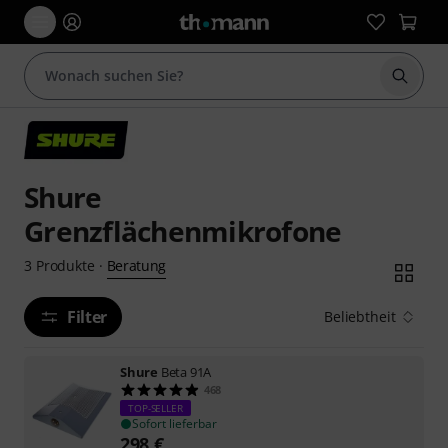
Suche 
Shure
Grenzflächenmikrofone
Beratung
3
Produkte
·
Filter
Beliebtheit
Shure
Beta 91A
468
TOP-SELLER
Sofort lieferbar
298
€