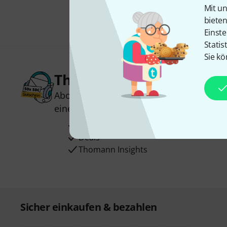
Mit un
biete
Einste
Statis
Sie kö
Thomann Newsletter
Abonniere den Thomann Newsletter und
einen von
50 Gutscheinen
über jeweils
Inspirierende Beiträge
Deals
Thomann Insights
Sicher einkaufen & bezahlen