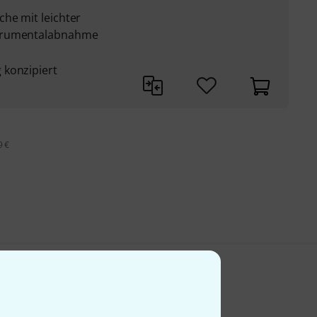
he mit leichter
strumentalabnahme
 konzipiert
9 €