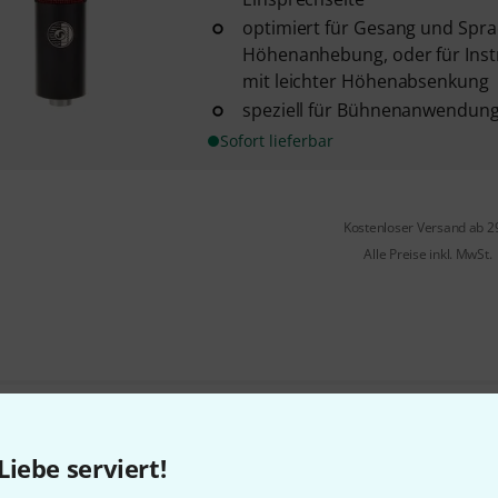
optimiert für Gesang und Sprac
Höhenanhebung, oder für In
mit leichter Höhenabsenkung
speziell für Bühnenanwendung
Sofort lieferbar
Kostenloser Versand ab 2
Alle Preise inkl. MwSt.
Gefällt Ihnen, was Sie sehen?
Liebe serviert!