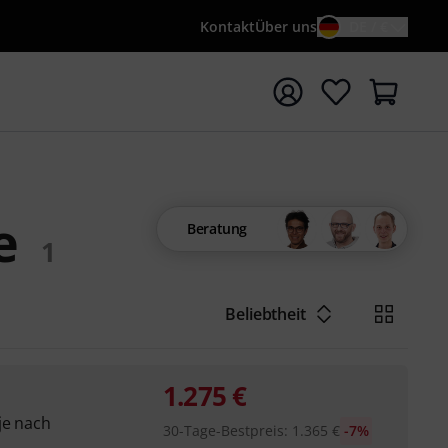
Kontakt
Über uns
DE / €
e mit Suchwort {searchTerm} starten
e
Beratung
1
Beliebtheit
1.275
€
je nach
30-Tage-Bestpreis
:
1.365
€
-7%