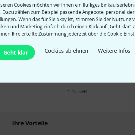
Teilen
Hilfe & Feedback
seren Cookies möchten wir Ihnen ein fluffiges Einkaufserlebn
n. Dazu zählen zum Beispiel passende Angebote, personalisie
llungen. Wenn das für Sie okay ist, stimmen Sie der Nutzung 
tiken und Marketing einfach durch einen Klick auf „Geht klar“ z
nnen Ihre erteilte Zustimmung jederzeit über die Cookie-Einst
Cookies ablehnen
Weitere Infos
Geht klar
E-Mail-Adresse
*
 gewinne mit etwas Glück
50€
!
Mit Klick auf „Jetzt anmelden“ stimmen
Nutzungsverhaltens zu. Die Abmeldung is
Datenschutzhinweisen
.
* Pflichtfeld
Ihre Vorteile