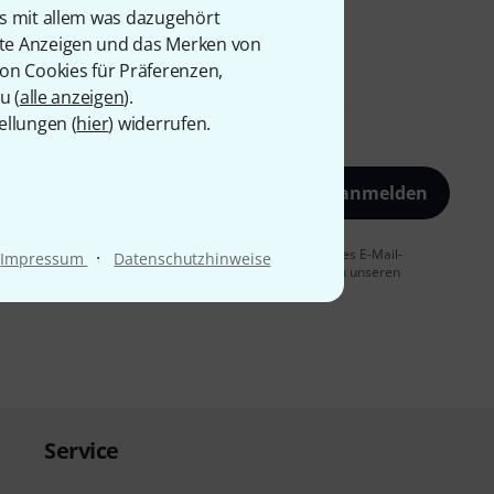
is mit allem was dazugehört
rte Anzeigen und das Merken von
von Cookies für Präferenzen,
u (
alle anzeigen
).
ellungen (
hier
) widerrufen.
Jetzt anmelden
 Sie dem Erhalt von E-Mail-Werbung und einer Messung des E-Mail-
·
Impressum
Datenschutzhinweise
t jederzeit möglich. Weitere Informationen finden Sie in unseren
Service